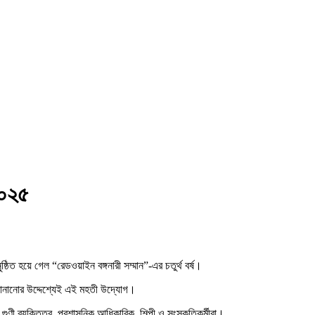
২০২৫
হয়ে গেল “রেডওয়াইন বঙ্গনারী সম্মান”-এর চতুর্থ বর্ষ।
তি জানানোর উদ্দেশ্যেই এই মহতী উদ্যোগ।
ী ব্যক্তিত্ব, প্রশাসনিক আধিকারিক, শিল্পী ও সংস্কৃতিকর্মীরা।