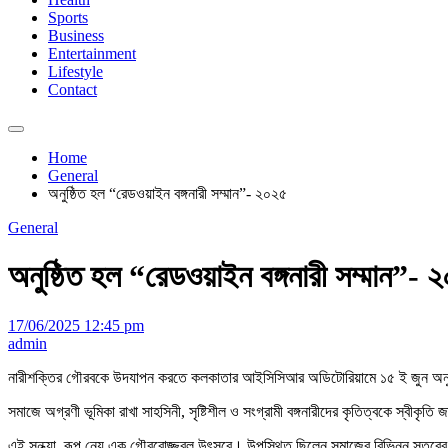
Sports
Business
Entertainment
Lifestyle
Contact
Home
General
অনুষ্ঠিত হল “রেডওয়াইন বঙ্গনারী সম্মান”- ২০২৫
General
অনুষ্ঠিত হল “রেডওয়াইন বঙ্গনারী সম্মান”- 
17/06/2025 12:45 pm
admin
নারীশক্তির গৌরবকে উদযাপন করতে কলকাতার আইসিসিআর অডিটোরিয়ামে ১৫ ই জুন অনুষ্ঠিত 
সমাজে অগ্রণী ভূমিকা রাখা সাহসিনী, সৃষ্টিশীল ও সংগ্রামী বঙ্গনারীদের কৃতিত্বকে স্বীকৃ
এই সন্ধ্যা, রূপ নেয় এক গৌরবোজ্জ্বল উৎসবে। উপস্থিত ছিলেন সমাজের বিভিন্ন স্তরের গুণ