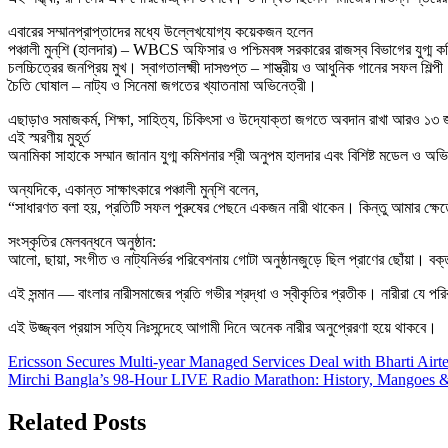
এবারের সম্মানপ্রাপ্তাদের মধ্যে উল্লেখযোগ্য কয়েকজন হলেন
পঞ্চালী মুন্‌শি (হালদার) – WBCS অফিসার ও পশ্চিমবঙ্গ সরকারের রাজস্ব বিভাগের যুগ্ম 
চলচ্চিত্রের জনপ্রিয় মুখ। স্বাগতালক্ষ্মী দাসগুপ্ত – শাস্ত্রীয় ও আধুনিক গানের সফল শিল্প
চৈতি ঘোষাল – নাট্য ও সিনেমা জগতের খ্যাতনামা অভিনেত্রী।
এছাড়াও সমাজকর্ম, শিক্ষা, সাহিত্য, চিকিৎসা ও উদ্যোক্তা জগতে অবদান রাখা আরও ১৩ জন 
এই স্মরণীয় মুহূর্ত
অনামিকা সাহাকে সম্মান জানান যুগ্ম কমিশনার শ্রী অনুপম হালদার এবং বিশিষ্ট মডেল ও 
অন্যদিকে, একান্ত সাক্ষাৎকারে পঞ্চালী মুন্‌শি বলেন,
“সাধারণত বলা হয়, প্রতিটি সফল পুরুষের পেছনে একজন নারী থাকেন। কিন্তু আমার ক্ষে
সংস্কৃতির মেলবন্ধনে অনুষ্ঠান:
আলো, ছায়া, সংগীত ও নাট্যনির্ভর পরিবেশনায় গোটা অনুষ্ঠানজুড়ে ছিল প্রাণের ছোঁয়া। ব
এই সন্মান — বাংলার নারীসমাজের প্রতি গভীর শ্রদ্ধা ও স্বীকৃতির প্রতীক। নারীরা যে পরি
এই উজ্জ্বল প্রয়াস সত্যি নিঃসন্দেহে আগামী দিনে অনেক নারীর অনুপ্রেরণা হয়ে থাকবে।
Post
Ericsson Secures Multi-year Managed Services Deal with Bharti Airte
Mirchi Bangla’s 98-Hour LIVE Radio Marathon: History, Mangoes &
navigation
Related Posts