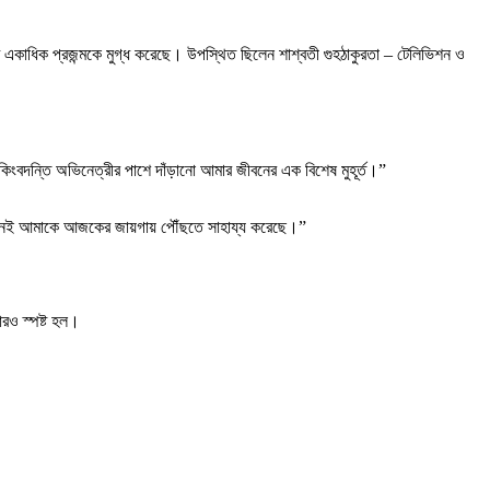
াপট একাধিক প্রজন্মকে মুগ্ধ করেছে। উপস্থিত ছিলেন শাশ্বতী গুহঠাকুরতা – টেলিভিশন ও
 কিংবদন্তি অভিনেত্রীর পাশে দাঁড়ানো আমার জীবনের এক বিশেষ মুহূর্ত।”
সমর্থনই আমাকে আজকের জায়গায় পৌঁছতে সাহায্য করেছে।”
ারও স্পষ্ট হল।