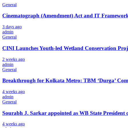
General
Cinematograph (Amendment) Act and IT Framework 
3 days ago
admin
General
CINI Launches Youth-led Wetland Conservation Proj
2 weeks ago
admin
General
Breakthrough for Kolkata Metro: TBM ‘Durga’ Compl
4 weeks ago
admin
General
Sourabh J. Sarkar appointed as WB State President 
4 weeks ago