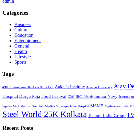
admin
Categories
Business
Culture
Education
Entertainment
General
Health
Lifestyle
Sports
Tags
Ajay D
Aakash Institute
49th International Kolkata Book Fair
Adamas University
Hospital
Durga Puja
Food Festival
Indian Navy
ICAI
IHCL Hotels
Internatio
MSME
Square Mall
Medical Tourism
Medica Superspeciality Hospital
Nephrocare India
Pr
Steel World 25K Kolkata
TV
Techno India Group
Recent Posts