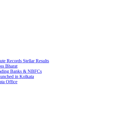
e Records Stellar Results
ss Bharat
Leading Banks & NBFCs
aunched in Kolkata
ta Office