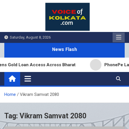
Skip
to
content
Saturday, August 8, 2026
News Flash
s Gold Loan Access Across Bharat
PhonePe Launch
Home
Vikram Samvat 2080
Tag:
Vikram Samvat 2080