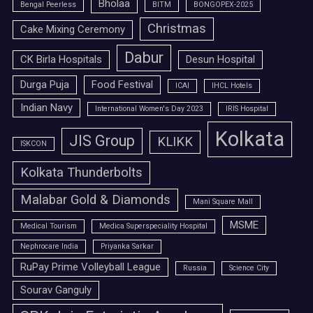
Bholaa
Bengal Peerless
BITM
BONGOPEX-2025
Christmas
Cake Mixing Ceremony
Dabur
CK Birla Hospitals
Desun Hospital
Durga Puja
Food Festival
ICAI
IHCL Hotels
Indian Navy
International Women's Day 2023
IRIS Hospital
Kolkata
JIS Group
KLIKK
ISKCON
Kolkata Thunderbolts
Malabar Gold & Diamonds
Mani Square Mall
MSME
Medical Tourism
Medica Superspeciality Hospital
Nephrocare India
Priyanka Sarkar
RuPay Prime Volleyball League
Russia
Science City
Sourav Ganguly