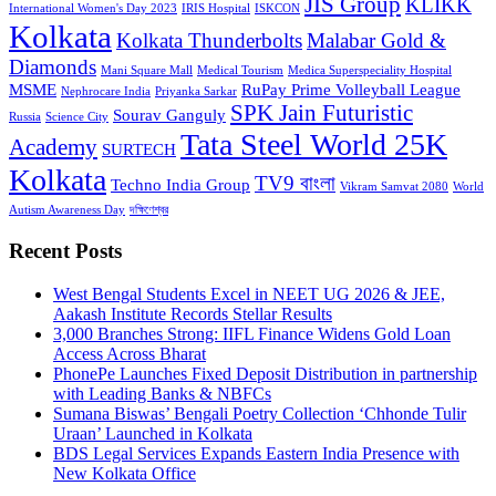
JIS Group
KLIKK
International Women's Day 2023
IRIS Hospital
ISKCON
Kolkata
Kolkata Thunderbolts
Malabar Gold &
Diamonds
Mani Square Mall
Medical Tourism
Medica Superspeciality Hospital
MSME
RuPay Prime Volleyball League
Nephrocare India
Priyanka Sarkar
SPK Jain Futuristic
Sourav Ganguly
Russia
Science City
Tata Steel World 25K
Academy
SURTECH
Kolkata
TV9 বাংলা
Techno India Group
Vikram Samvat 2080
World
Autism Awareness Day
দক্ষিণেশ্বর
Recent Posts
West Bengal Students Excel in NEET UG 2026 & JEE,
Aakash Institute Records Stellar Results
3,000 Branches Strong: IIFL Finance Widens Gold Loan
Access Across Bharat
PhonePe Launches Fixed Deposit Distribution in partnership
with Leading Banks & NBFCs
Sumana Biswas’ Bengali Poetry Collection ‘Chhonde Tulir
Uraan’ Launched in Kolkata
BDS Legal Services Expands Eastern India Presence with
New Kolkata Office