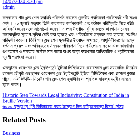
14/07/2024 3:30 pm
admin
কলকাতার গান এন্ড শেল ফ্যাক্টরি পরিদর্শন করলেন কেন্দ্রীয় প্রতিরক্ষা প্রতিমন্ত্রী শ্রী সঞ্জয়
শেঠ । ১০ জুলাই সন্ধ্যায় তিনি কারখানার কার্যপ্রণালী এবং বর্তমান পরিস্থিতি নিয়ে বরিষ্ঠ
আধিকারিকদের সঙ্গে আলোচনা করেন। এরপর উৎপাদন বৃদ্ধি করতে কারখানায় যেসব
অত্যাধুনিক সুযোগ-সুবিধা তৈরি করা হয়েছে এবং পরিকাঠামো উন্নয়ন করা হয়েছে সেগুলিও
পরিদর্শন করেন। তিনি গান এন্ড শেল ফ্যাক্টরীর উৎপাদন সক্ষমতা, আধুনিকীকরণের লক্ষ্যে
বর্তমান প্রকল্প এবং ভবিষ্যতের উন্নয়ন পরিকল্পনা নিয়ে পর্যালোচনা করেন এবং কারখানার
গুণগতমান ও দক্ষতার সর্বোচ্চ মান বজায় রাখার জন্য কারখানার আধিকারিক ও শ্রমিকদের
ভুয়শী প্রশংসা করেন।
এডভান্সড ওয়েপনস এন্ড ইকুইপমেন্ট ইন্ডিয়া লিমিটেডের চেয়ারম্যান এন্ড ম্যানেজিং ডিরেক্টর
রাজেশ চৌধুরী এডভান্সড ওয়েপনস এন্ড ইকুইপমেন্ট ইন্ডিয়া লিমিটেডের এবং রাজেশ কুমার
পান্ডে, এক্সিকিউটিভ ডিরেক্টর গান এন্ড শেল ফ্যাক্টরির সাম্প্রতিক সাফল্য মন্ত্রীর সামনে
তুলে ধরেন।
Post
Historic Step Towards Legal Inclusivity: Constitution of India in
Braille Version
navigation
৬০০০ দুষ্প্রাপ্য পুঁথি ডিজিটাইজ করার উদ্যোগ নিল ভক্তিবেদান্ত রিসার্চ সেন্টার
Related Posts
Business