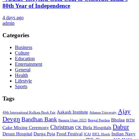
80th Year of Independence
4 days ago
admin
Categories
Business
Culture
Education
Entertainment
General
Health
Lifestyle
Sports
Tags
Ajay
Aakash Institute
49th International Kolkata Book Fair
Adamas University
Devgn
Bandhan Bank
Bholaa
Basanta Utsav 2023
Bengal Peerless
BITM
Dabur
Christmas
Cake Mixing Ceremony
CK Birla Hospitals
Desun Hospital
Durga Puja
Food Festival
Indian Navy
ICAI
IHCL Hotels