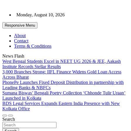
Skip
to
Monday, August 10, 2026
content
Responsive Menu
About
Contact
Terms & Conditions
News Flash
West Bengal Students Excel in NEET UG 2026 & JEE, Aakash
Institute Records Stellar Results
3,000 Branches Strong: IIFL Finance Widens Gold Loan Access
Across Bharat
PhonePe Launches Fixed Deposit Distribution in partnership with
Leading Banks & NBFCs
Sumana Biswas’ Bengali Poetry Collection ‘Chhonde Tulir Uraan’
Launched in Kolkata
BDS Legal Services Expands Eastern India Presence with New
Kolkata Office
Search