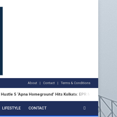
About
Contact
Terms & Conditions
‘Apna Homeground’ Hits Kolkata: EPR Meets Fans Before New 
LIFESTYLE
CONTACT