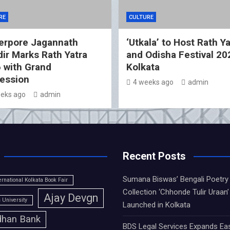
RE
CULTURE
erpore Jagannath
‘Utkala’ to Host Rath Ya
ir Marks Rath Yatra
and Odisha Festival 20
 with Grand
Kolkata
ession
4 weeks ago
admin
eks ago
admin
Recent Posts
Sumana Biswas’ Bengali Poetry
ernational Kolkata Book Fair
Collection ‘Chhonde Tulir Uraan’
Ajay Devgn
University
Launched in Kolkata
han Bank
BDS Legal Services Expands Ea