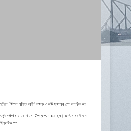
ি হোটেলে “মিশন শক্তি নারী” নামক একটি ফ্যাশন শো অনুষ্ঠিত হয়।
ূতপূর্ব পোশাক ও রেম্প শো উপস্থাপনা করা হয়। জাতীয় সংগীত ও
ঠ আধিকারিক গণ ।