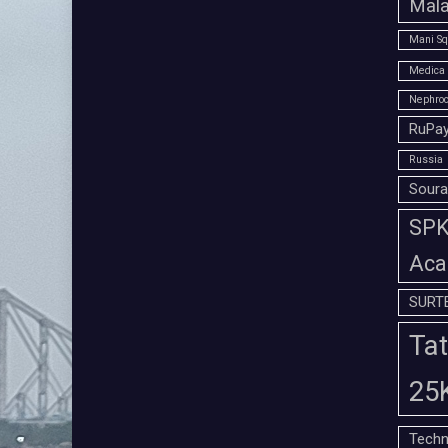
Mala
Mani Sq
Medica 
Nephroc
RuPay
Russia
Soura
SPK 
Aca
SURT
Tat
25
Techn