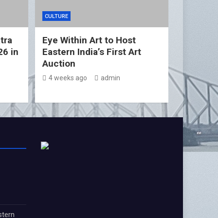
CULTURE
tra
Eye Within Art to Host
26 in
Eastern India’s First Art
Auction
4 weeks ago
admin
stern