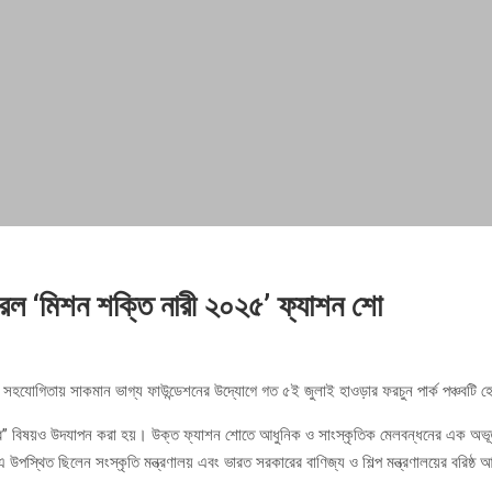
রল ‘মিশন শক্তি নারী ২০২৫’ ফ্যাশন শো
লয়ের সহযোগিতায় সাকমান ভাগ্য ফাউন্ডেশনের উদ্যোগে গত ৫ই জুলাই হাওড়ার ফরচুন পার্ক পঞ্চবট
্দুর” বিষয়ও উদযাপন করা হয়। উক্ত ফ্যাশন শোতে আধুনিক ও সাংস্কৃতিক মেলবন্ধনের এক অভ
ন এ উপস্থিত ছিলেন সংস্কৃতি মন্ত্রণালয় এবং ভারত সরকারের বাণিজ্য ও শিল্প মন্ত্রণালয়ের বরিষ্