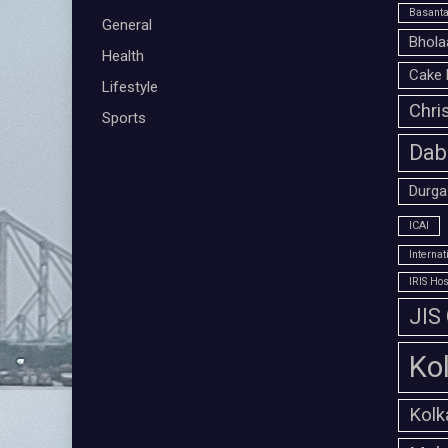
Basanta
General
Bhola
Health
Cake 
Lifestyle
Chri
Sports
Dab
Durga
ICAI
Interna
IRIS Hos
JIS
Ko
Kolk