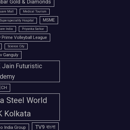
bar Gold & Diamonds
uare Mall
Medical Tourism
MSME
Superspeciality Hospital
are India
Priyanka Sarkar
 Prime Volleyball League
Science City
v Ganguly
Jain Futuristic
demy
ECH
a Steel World
K Kolkata
TV9 বাংলা
o India Group