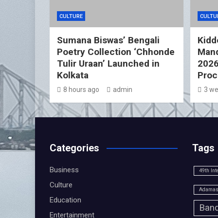
CULTURE
CULTU
Sumana Biswas’ Bengali
Kidd
Poetry Collection ‘Chhonde
Mand
Tulir Uraan’ Launched in
2026
Kolkata
Proc
8 hours ago
admin
3 we
Categories
Tags
Business
49th Int
Culture
Adamas 
Education
Band
Entertainment