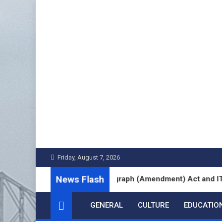
Skip
to
content
Friday, August 7, 2026
News Flash
Cinematograph (Amendment) Act and IT Framewor
GENERAL
CULTURE
EDUCATIO