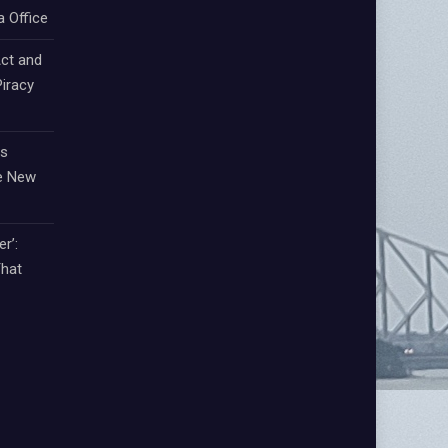
a Office
ct and
iracy
ts
e New
r’:
That