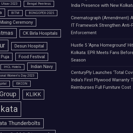
 Utsav 2023
Bengal Peerless
India Presence with New Kolkat
a
BITM
BONGOPEX-2025
Cinematograph (Amendment) A
Mixing Ceremony
IT Framework Strengthen Anti-P
stmas
Enforcement
CK Birla Hospitals
ur
Hustle 5 ‘Apna Homeground’ Hi
Desun Hospital
Kolkata: EPR Meets Fans Befor
 Puja
Food Festival
Season
Indian Navy
IHCL Hotels
CenturyPly Launches ‘Total Cove
tional Women's Day 2023
India’s First Plywood Warranty 
pital
ISKCON
Reimburses Full Furniture Cost
 Group
KLIKK
lkata
ata Thunderbolts