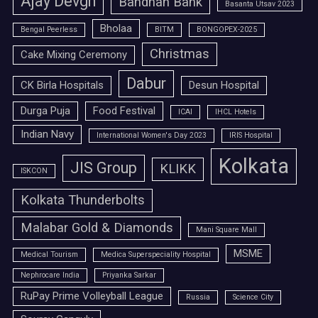
Ajay Devgn
Bandhan Bank
Basanta Utsav 2023
Bholaa
Bengal Peerless
BITM
BONGOPEX-2025
Christmas
Cake Mixing Ceremony
Dabur
CK Birla Hospitals
Desun Hospital
Durga Puja
Food Festival
ICAI
IHCL Hotels
Indian Navy
International Women's Day 2023
IRIS Hospital
Kolkata
JIS Group
KLIKK
ISKCON
Kolkata Thunderbolts
Malabar Gold & Diamonds
Mani Square Mall
MSME
Medical Tourism
Medica Superspeciality Hospital
Nephrocare India
Priyanka Sarkar
RuPay Prime Volleyball League
Russia
Science City