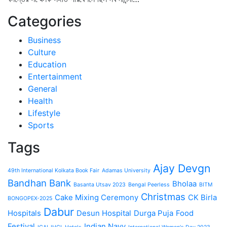
Categories
Business
Culture
Education
Entertainment
General
Health
Lifestyle
Sports
Tags
Ajay Devgn
49th International Kolkata Book Fair
Adamas University
Bandhan Bank
Bholaa
Basanta Utsav 2023
Bengal Peerless
BITM
Christmas
Cake Mixing Ceremony
CK Birla
BONGOPEX-2025
Dabur
Hospitals
Desun Hospital
Durga Puja
Food
Festival
Indian Navy