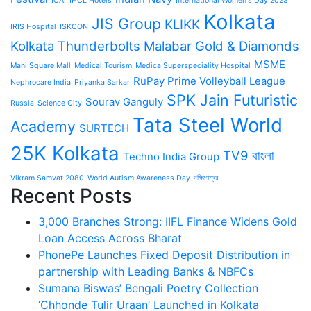
ICAI
IHCL Hotels
International Women's Day 2023
Kolkata
JIS Group
KLIKK
IRIS Hospital
ISKCON
Kolkata Thunderbolts
Malabar Gold & Diamonds
MSME
Mani Square Mall
Medical Tourism
Medica Superspeciality Hospital
RuPay Prime Volleyball League
Nephrocare India
Priyanka Sarkar
SPK Jain Futuristic
Sourav Ganguly
Russia
Science City
Tata Steel World
Academy
SURTECH
25K Kolkata
TV9 বাংলা
Techno India Group
Vikram Samvat 2080
World Autism Awareness Day
দক্ষিণেশ্বর
Recent Posts
3,000 Branches Strong: IIFL Finance Widens Gold
Loan Access Across Bharat
PhonePe Launches Fixed Deposit Distribution in
partnership with Leading Banks & NBFCs
Sumana Biswas’ Bengali Poetry Collection
‘Chhonde Tulir Uraan’ Launched in Kolkata