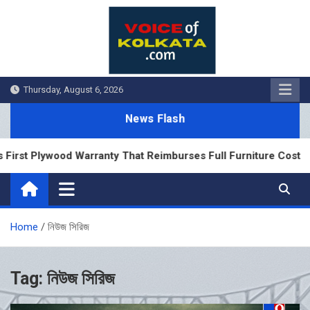
Skip
to
content
Thursday, August 6, 2026
News Flash
irst Plywood Warranty That Reimburses Full Furniture Cost
Home
নিউজ সিরিজ
Tag:
নিউজ সিরিজ