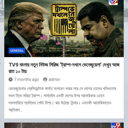
GENERAL
TV9 বাংলার নতুন নিউজ সিরিজ ‘ট্রাম্প-দখলে ভেনেজুয়েলা’ দেখুন আজ
রাত ১০ টায়
7 months ago
admin
ভেনেজুয়েলার প্রেসিডেন্টকে কার্যত অপহরণ করার পরে সে দেশের তেলের খনিগুলোর
দখল নিতে মরিয়া ট্রাম্প। সার্বভৌম একটি দেশের উপর আমেরিকার এহেন
দখলদারিতে স্তম্ভিত গোটা বিশ্ব। ঝড় উঠেছে নিন্দার। এমনকী আমেরিকাতেও
প্রতিবাদ…