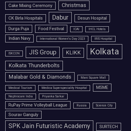
Christmas
Cake Mixing Ceremony
Dabur
CK Birla Hospitals
Desun Hospital
Durga Puja
Food Festival
ICAI
IHCL Hotels
Indian Navy
International Women's Day 2023
IRIS Hospital
Kolkata
JIS Group
KLIKK
ISKCON
Kolkata Thunderbolts
Malabar Gold & Diamonds
Mani Square Mall
MSME
Medical Tourism
Medica Superspeciality Hospital
Nephrocare India
Priyanka Sarkar
RuPay Prime Volleyball League
Russia
Science City
Sourav Ganguly
SPK Jain Futuristic Academy
SURTECH