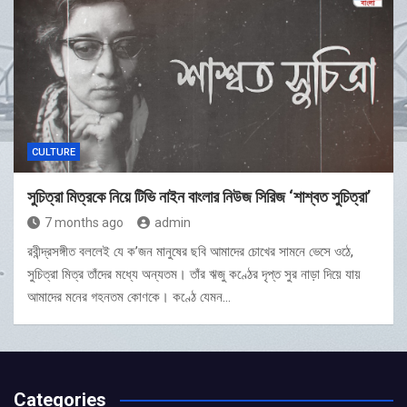
CULTURE
সুচিত্রা মিত্রকে নিয়ে টিভি নাইন বাংলার নিউজ সিরিজ ‘শাশ্বত সুচিত্রা’
7 months ago
admin
রবীন্দ্রসঙ্গীত বললেই যে ক’জন মানুষের ছবি আমাদের চোখের সামনে ভেসে ওঠে,
সুচিত্রা মিত্র তাঁদের মধ্যে অন্যতম। তাঁর ঋজু কণ্ঠের দৃপ্ত সুর নাড়া দিয়ে যায়
আমাদের মনের গহনতম কোণকে। কণ্ঠে যেমন…
Categories