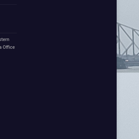
stern
a Office