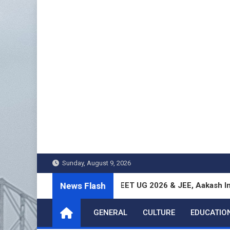
Skip
to
content
Sunday, August 9, 2026
News Flash
gal Students Excel in NEET UG 2026 & JEE, Aakash Institute Re
GENERAL
CULTURE
EDUCATIO