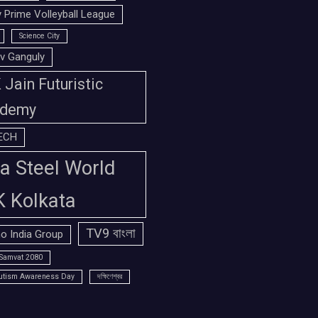
 Prime Volleyball League
Science City
v Ganguly
Jain Futuristic
demy
ECH
a Steel World
K Kolkata
TV9 বাংলা
o India Group
Samvat 2080
utism Awareness Day
দক্ষিণেশ্বর