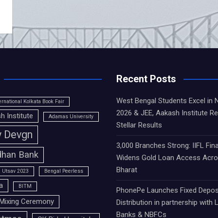
Recent Posts
West Bengal Students Excel in
ernational Kolkata Book Fair
2026 & JEE, Aakash Institute R
h Institute
Adamas University
Stellar Results
y Devgn
3,000 Branches Strong: IIFL Fin
han Bank
Widens Gold Loan Access Acr
Bharat
 Utsav 2023
Bengal Peerless
a
BITM
PhonePe Launches Fixed Depos
Mixing Ceremony
Distribution in partnership with 
Banks & NBFCs