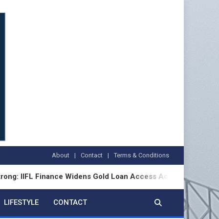
About
Contact
Terms & Conditions
FL Finance Widens Gold Loan Access Across Bharat
LIFESTYLE
CONTACT