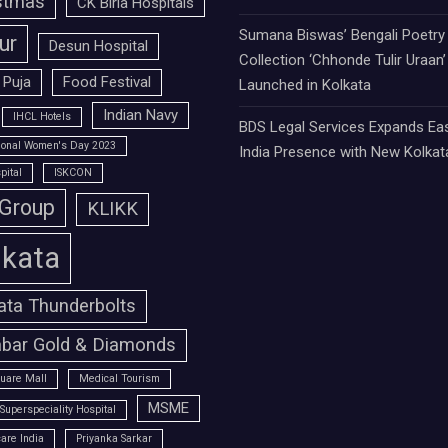
stmas
CK Birla Hospitals
Sumana Biswas’ Bengali Poetry
ur
Desun Hospital
Collection ‘Chhonde Tulir Uraan’
 Puja
Food Festival
Launched in Kolkata
Indian Navy
IHCL Hotels
BDS Legal Services Expands Ea
tional Women's Day 2023
India Presence with New Kolkat
pital
ISKCON
 Group
KLIKK
lkata
ata Thunderbolts
bar Gold & Diamonds
uare Mall
Medical Tourism
MSME
Superspeciality Hospital
are India
Priyanka Sarkar