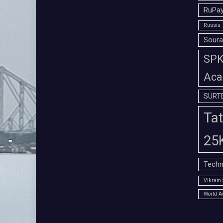
RuPay
Russia
Soura
SPK 
Aca
SURT
Tat
25
Techn
Vikram 
World A