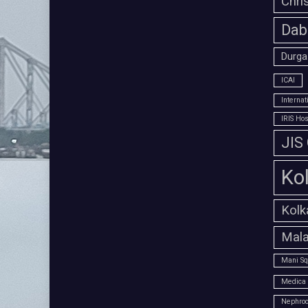
Chri
Dab
Durga
ICAI
Interna
IRIS Hos
JIS
Ko
Kolk
Mala
Mani Sq
Medica 
Nephroc