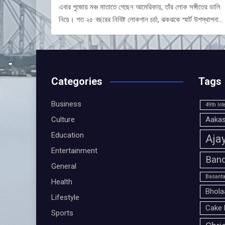
এবার পুজোয় মঞ্চ মাতাতে গেছেন আমেরিকায়, তাঁর লোক সঙ্গীতের ডালি
নিয়ে। গত ২৫ বছরের নিবিষ্ট লোকগান চর্চা, ঝকঝকে স্মার্ট উপস্থাপনা…
Categories
Tags
Business
49th Int
Culture
Aakas
Education
Aja
Entertainment
Band
General
Basanta
Health
Bhola
Lifestyle
Cake 
Sports