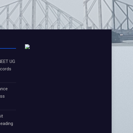
 NEET UG
ecords
ance
oss
it
Leading