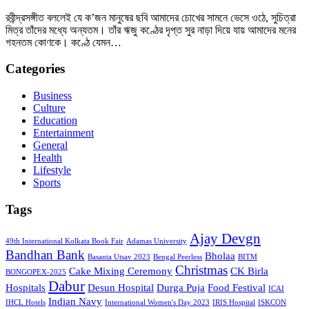
রবীন্দ্রসঙ্গীত বললেই যে ক’জন মানুষের ছবি আমাদের চোখের সামনে ভেসে ওঠে, সুচিত্রা
মিত্র তাঁদের মধ্যে অন্যতম। তাঁর ঋজু কণ্ঠের দৃপ্ত সুর নাড়া দিয়ে যায় আমাদের মনের
গহনতম কোণকে। কণ্ঠে যেমন…
Categories
Business
Culture
Education
Entertainment
General
Health
Lifestyle
Sports
Tags
Ajay Devgn
49th International Kolkata Book Fair
Adamas University
Bandhan Bank
Bholaa
Basanta Utsav 2023
Bengal Peerless
BITM
Christmas
Cake Mixing Ceremony
CK Birla
BONGOPEX-2025
Dabur
Hospitals
Desun Hospital
Durga Puja
Food Festival
ICAI
Indian Navy
IHCL Hotels
International Women's Day 2023
IRIS Hospital
ISKCON