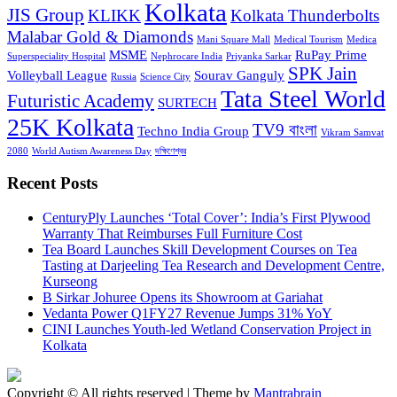
Kolkata
JIS Group
KLIKK
Kolkata Thunderbolts
Malabar Gold & Diamonds
Mani Square Mall
Medical Tourism
Medica
MSME
RuPay Prime
Superspeciality Hospital
Nephrocare India
Priyanka Sarkar
SPK Jain
Volleyball League
Sourav Ganguly
Russia
Science City
Tata Steel World
Futuristic Academy
SURTECH
25K Kolkata
TV9 বাংলা
Techno India Group
Vikram Samvat
2080
World Autism Awareness Day
দক্ষিণেশ্বর
Recent Posts
CenturyPly Launches ‘Total Cover’: India’s First Plywood
Warranty That Reimburses Full Furniture Cost
Tea Board Launches Skill Development Courses on Tea
Tasting at Darjeeling Tea Research and Development Centre,
Kurseong
B Sirkar Johuree Opens its Showroom at Gariahat
Vedanta Power Q1FY27 Revenue Jumps 31% YoY
CINI Launches Youth-led Wetland Conservation Project in
Kolkata
Copyright © All rights reserved | Theme by
Mantrabrain