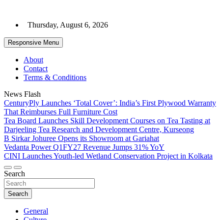
Skip
to
Thursday, August 6, 2026
content
Responsive Menu
About
Contact
Terms & Conditions
News Flash
CenturyPly Launches ‘Total Cover’: India’s First Plywood Warranty
That Reimburses Full Furniture Cost
Tea Board Launches Skill Development Courses on Tea Tasting at
Darjeeling Tea Research and Development Centre, Kurseong
B Sirkar Johuree Opens its Showroom at Gariahat
Vedanta Power Q1FY27 Revenue Jumps 31% YoY
CINI Launches Youth-led Wetland Conservation Project in Kolkata
Search
Search
General
Culture