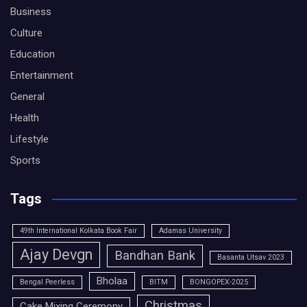
Business
Culture
Education
Entertainment
General
Health
Lifestyle
Sports
Tags
49th International Kolkata Book Fair
Adamas University
Ajay Devgn
Bandhan Bank
Basanta Utsav 2023
Bholaa
Bengal Peerless
BITM
BONGOPEX-2025
Christmas
Cake Mixing Ceremony