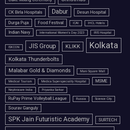
Dabur
CK Birla Hospitals
Desun Hospital
Durga Puja
Food Festival
ICAI
IHCL Hotels
Indian Navy
International Women's Day 2023
IRIS Hospital
Kolkata
JIS Group
KLIKK
ISKCON
Kolkata Thunderbolts
Malabar Gold & Diamonds
Mani Square Mall
MSME
Medical Tourism
Medica Superspeciality Hospital
Nephrocare India
Priyanka Sarkar
RuPay Prime Volleyball League
Russia
Science City
Sourav Ganguly
SPK Jain Futuristic Academy
SURTECH