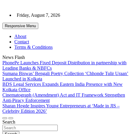
Skip
to
Friday, August 7, 2026
content
Responsive Menu
About
Contact
Terms & Conditions
News Flash
PhonePe Launches Fixed Deposit Distribution in partnership with
Leading Banks & NBFCs
Sumana Biswas’ Bengali Poetry Collection ‘Chhonde Tulir Uraan’
Launched in Kolkata
BDS Legal Services Expands Eastern India Presence with New
Kolkata Office
Cinematograph (Amendment) Act and IT Framework Strengthen
Anti-Piracy Enforcement
Sharan Hegde Inspires Young Entrepreneurs at ‘Made in JIS –
Celebrity Edition 2026’
Search