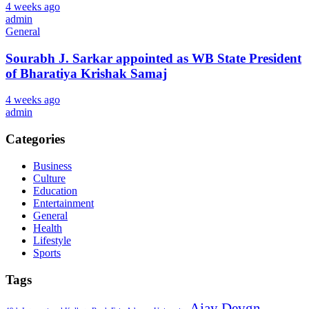
4 weeks ago
admin
General
Sourabh J. Sarkar appointed as WB State President
of Bharatiya Krishak Samaj
4 weeks ago
admin
Categories
Business
Culture
Education
Entertainment
General
Health
Lifestyle
Sports
Tags
Ajay Devgn