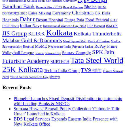
49th International Kolkata Book Fair
Adamas University
Bandhan Bank
Bholaa
Basanta Utsav 2023
Bengal Peerless
BITM
Christmas
Cake Mixing Ceremony
CK Birla
BONGOPEX-2025
Dabur
Hospitals
Desun Hospital
Durga Puja
Food Festival
ICAI
Indian Navy
IHCL Hotels
International Women's Day 2023
IRIS Hospital
ISKCON
Kolkata
JIS Group
KLIKK
Kolkata Thunderbolts
Malabar Gold & Diamonds
Mani Square Mall
Medical Tourism
Medica
MSME
RuPay Prime
Superspeciality Hospital
Nephrocare India
Priyanka Sarkar
SPK Jain
Volleyball League
Sourav Ganguly
Russia
Science City
Tata Steel World
Futuristic Academy
SURTECH
25K Kolkata
TV9 বাংলা
Techno India Group
Vikram Samvat
2080
World Autism Awareness Day
দক্ষিণেশ্বর
Recent Posts
PhonePe Launches Fixed Deposit Distribution in partnership
with Leading Banks & NBFCs
Sumana Biswas’ Bengali Poetry Collection ‘Chhonde Tulir
Uraan’ Launched in Kolkata
BDS Legal Services Expands Eastern India Presence with
New Kolkata Office