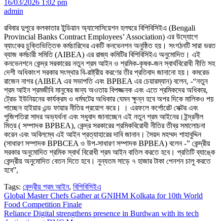
16/03/2026 1:02 pm
admin
রবিবার দুপুরে কলকাতার ইন্ডিয়ান অ্যাসোসিয়েশন হলঘরে বিপিবিসিইএ (Bengali
Provincial Banks Contract Employees’ Association) এর উদ্যোগে
ব্যাংকের চুক্তিভিত্তিক কর্মচারিদের একটি কনভেনশন অনুষ্ঠিত হয়। সংগঠনটি সারা ভরত
ব্যাজ কর্মচারী সমিতি (AIBEA) এর রাজ্য কমিটির বিপিবিসিইএ অনুমোদিত। এই
কনভেনশনে কেন্দ্র সরকারের নতুন শ্রম আইন ও শ্রমিক-কৃষক-জন স্বার্থবিরোধী নীতি সহ
দেশী অধিকাংশ সরকার সংস্থার বি-রাষ্ট্রীয় করণের তীর প্রতিবাদ জানানো হয়। কমরেড
রাজেন নাগর (AIBEA এর সভাপতি এবং BPBEA এর চেয়ারম্যান) বলেন, -“নতুন
শ্রম আইন শ্রমজীবি মানুষের জন্য অওতায় বিপজ্জনক এবং এতে শ্রমিকদের অধিকার,
ট্রেড ইউনিয়নের কার্যক্রম ও ধর্মঘটের অধিকার যেমন ক্ষুন্ন হবে অপর দিকে মালিকও পয়
পাচ্ছেন হাইয়ার এন্ড ফায়ার নীতির প্রয়োগ করে। । এরফলে কর্পোরেট সেক্টর এবং
পুজিপতিরা সাদর অভ্যর্থনা এবং সধুবাদ জানাচ্ছেন এই নতুন শ্রম আইনের।ইন্দ্রনীল
মিত্র ( সম্পাদক BPBEA), কেন্দ্র সরকারের শ্রমিকবিরোধী নীতির তীব্র সমালোচনা
করেন এবং অবিলম্বে এই আইন প্রত্যাহারের দাবি জানান। সৈয়দ মহম্মদ শাহাবুদ্দিন
(সাধারণ সম্পাদক BPBCEA ও উপ-সাধারণ সম্পাদক BPBEA) বলেন -” কেন্দ্রীয়
সরকার অনুমোদিত শ্রমিক স্বার্থ বিরোধী শ্রম আইন বাতিল করতে হবে। প্রতিটি ব্যাঙ্কে
কেন্দ্রীয় অনুমোদিত বেতন দিতে হবে। নুন্যতম সাড়ে ৭ হাজার টাকা পেনশন চালু করতে
হবে”,
Tags:
কেন্দ্রীয় শ্রম আইন
,
বিপিবিসিইএ
Post
Global Master Chefs Gather at GNIHM Kolkata for 10th World
Food Competition Finale
navigation
Reliance Digital strengthens presence in Burdwan with its tech