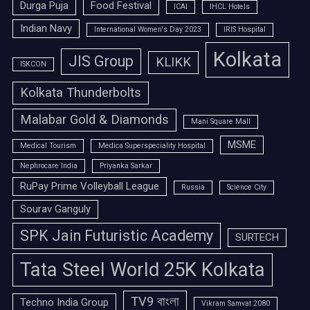
Durga Puja
Food Festival
ICAI
IHCL Hotels
Indian Navy
International Women's Day 2023
IRIS Hospital
Kolkata
JIS Group
KLIKK
ISKCON
Kolkata Thunderbolts
Malabar Gold & Diamonds
Mani Square Mall
MSME
Medical Tourism
Medica Superspeciality Hospital
Nephrocare India
Priyanka Sarkar
RuPay Prime Volleyball League
Russia
Science City
Sourav Ganguly
SPK Jain Futuristic Academy
SURTECH
Tata Steel World 25K Kolkata
TV9 বাংলা
Techno India Group
Vikram Samvat 2080