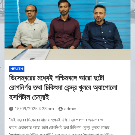
Champion Mirabai Chanu Unveils MMTC-PAMP’s
‘Virasat’ Recycled Gold Coin to Celebrate India’s 80th
Year of Independence
HEALTH
ডিসেম্বরের মধ্যেই পশ্চিমবঙ্গে আরো দুটো
রোগনির্ণয় তথা চিকিৎসা কেন্দ্র খুলবে অ্যাপোলো
হসপিটাল চেন্নাই
15/09/2025 4:28 pm
admin
“এই বছরের ডিসেম্বর মাসের মধ্যেই দক্ষিণ ২৪ পরগণার জয়নগর ও
ডায়মণ্ডহারবারে আরো দুটো রোগনির্ণয় তথা চিকিৎসা কেন্দ্র খুলতে চলেছে