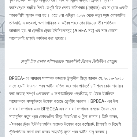
বৃহৎ বিক্ষোভ কর্মসূচি অনুষ্ঠিত হয়। এই কর্মসূচির মাধ্যমে কেন্দ্রীয় শ্রম ও
কর্মসংস্থান মন্ত্রীর নিকট ডেপুটি চিফ লেবার কমিশনার (সেন্ট্রাল)-এর মাধ্যমে একটি
স্মারকলিপি প্রদান করা হয়। এতে ১লা এপ্রিল ২০২৬ থেকে নতুন শ্রম কোডগুলির
তড়িঘড়ি, একতরফা, অগণতান্ত্রিক ও অবৈধ প্রযোগের বিরুদ্ধে তীর প্রতিবাদ
জানানো হয়, যা কেন্দ্রীয় ট্রেড ইউনিয়নসমূহ (AIBEA সহ) এর সঙ্গে কোনো
আলোচনাই ছাড়াই কার্যকর করা হয়েছে।
ডেপুটি চিফ লেবার কমিশনারকে স্মারকলিপি দিচ্ছেন বিপিবিইএ নেতৃবৃন্দ
BPBEA-এর সাধারণ সম্পাদক কমরেড ইন্দ্রনীল মিত্র জানান যে, ২০১৯-২০২০
সালে ২৯টি বিদ্যমান শ্রম আইন বাতিল করে তার পরিবর্তে ৪টি শ্রম কোড প্রণয়ন
করা হয়েছে সম্পূর্ণ একতরফা ও অগণতান্ত্রিক পদ্ধতিতে, যা ট্রেড ইউনিয়ন
আন্দোলনকে সম্পূর্ণভাবে উপেক্ষা করেছে কেন্দ্রীয় সরকার। BPBEA- এর উপ:
সাধারণ সম্পাদক এবং BPBCEA এর সাধারণ সম্পাদক কমরেড সৈয়দ মোঃ
সাহাবুদ্দিন নতুন শ্রম কোডগুলির তীব্র বিরোধিতা ও নিন্দা জানান। তিনি বলেন,
-‘সরকার ট্রেড ইউনিয়নগুলির মতামত উপেক্ষা করে কর্পোরেট, শিল্পপতি ও বিদেশি
পুঁজিপতিদের স্বার্থ রক্ষা জন্যে তড়িঘড়ি নুতন শ্রম আইন চালু করেছে।