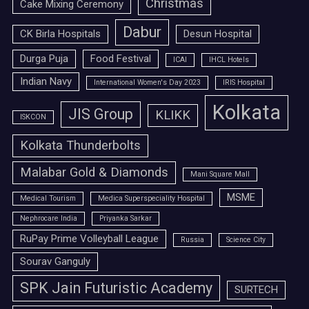
Christmas
Cake Mixing Ceremony
Dabur
CK Birla Hospitals
Desun Hospital
Durga Puja
Food Festival
ICAI
IHCL Hotels
Indian Navy
International Women's Day 2023
IRIS Hospital
Kolkata
JIS Group
KLIKK
ISKCON
Kolkata Thunderbolts
Malabar Gold & Diamonds
Mani Square Mall
MSME
Medical Tourism
Medica Superspeciality Hospital
Nephrocare India
Priyanka Sarkar
RuPay Prime Volleyball League
Russia
Science City
Sourav Ganguly
SPK Jain Futuristic Academy
SURTECH