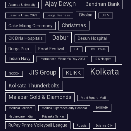
Ajay Devgn
Bandhan Bank
Adamas University
Bholaa
Basanta Utsav 2023
Bengal Peerless
BITM
Christmas
Cake Mixing Ceremony
Dabur
CK Birla Hospitals
Desun Hospital
Durga Puja
Food Festival
ICAI
IHCL Hotels
Indian Navy
International Women's Day 2023
IRIS Hospital
Kolkata
JIS Group
KLIKK
ISKCON
Kolkata Thunderbolts
Malabar Gold & Diamonds
Mani Square Mall
MSME
Medical Tourism
Medica Superspeciality Hospital
Nephrocare India
Priyanka Sarkar
RuPay Prime Volleyball League
Russia
Science City