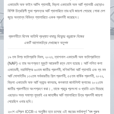
একাডেমি অফ ফাইন আর্টস গ্যালারী, বিড়লা একাডেমি অফ আর্ট গ্যালারী এছাড়াও
বিশিষ্ট চিত্রশিল্পী সুভা প্রসন্নর আর্ট গ্যালারিতে তার ছবি জায়গা পেয়েছে।সারা দেশ
জুড়ে অন্যান্য বিভিন্ন গ্যালারিতে একক প্রদর্শনী করেছেন।
প্রদর্শনীতে বিশেষ অতিথি প্রখ্যাত দাবাড়ু দিব্যেন্দু বড়ুয়াকে নিজের
একটি আলোকচিত্র দেখাচ্ছেন অনুপম
১৯ তম বিশ্ব ফটোগ্রাফি দিবস, ২০২৩, ন্যাশনাল একাডেমী অফ ফটোগ্রাফিতে
(NAP) এ তার অংশগ্রহণ মুকুটে আরেকটি রত্ন যোগ হয়েছে। আর্ট ললিত কলা
একাডেমী, নয়াদিল্লির ৬৩তম জাতীয় প্রদর্শনী, মণিকর্ণিকা আর্ট গ্যালারি এবং দ্য মম
আর্ট সোসাইটির ১৩২তম সর্বভারতীয় শিল্প প্রদর্শনী, ৫৫তম বার্ষিক প্রদর্শনী, ২০২২,
বিড়লা একাডেমি অফ আর্ট অ্যান্ড কালচার, কলকাতা জার্নালিস্ট ক্লাবের ২০২২তম
জাতীয় প্রদর্শনীতে অংশগ্রহণ করা। , তাকে প্রচুর প্রশংসা ও খ্যাতি এনে দিয়েছে
এছাড়াও সদ্য সমাপ্ত মুম্বাই এর জাহাঙ্গীর আর্ট গ্যালারিতে চিত্র প্রদর্শনী জায়গা
পেয়েছিল ওনার ছবি।
২৮শে এপ্রিল ICCR-এ অনুষ্ঠিত হতে চলেছে এই বছরের মর্যাদাপূর্ণ “বঙ্গ পুরুষ