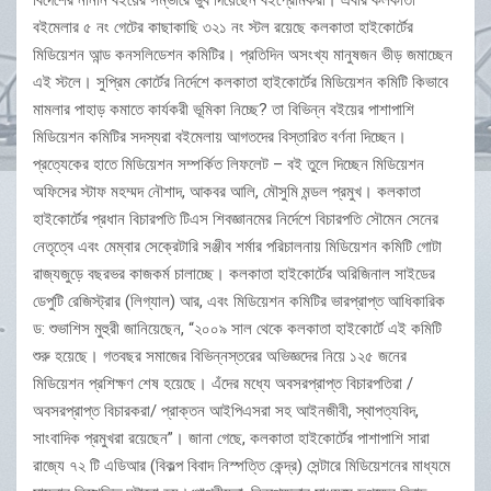
বিদেশের নানান বইয়ের সম্ভারে ডুব দিয়েছেন বইপ্রেমিকরা। এবার কলকাতা
বইমেলার ৫ নং গেটের কাছাকাছি ৩২১ নং স্টল রয়েছে কলকাতা হাইকোর্টের
মিডিয়েশন আন্ড কনসলিডেশন কমিটির। প্রতিদিন অসংখ্য মানুষজন ভীড় জমাচ্ছেন
এই স্টলে। সুপ্রিম কোর্টের নির্দেশে কলকাতা হাইকোর্টের মিডিয়েশন কমিটি কিভাবে
মামলার পাহাড় কমাতে কার্যকরী ভূমিকা নিচ্ছে? তা বিভিন্ন বইয়ের পাশাপাশি
মিডিয়েশন কমিটির সদস্যরা বইমেলায় আগতদের বিস্তারিত বর্ণনা দিচ্ছেন।
প্রত্যেকের হাতে মিডিয়েশন সম্পর্কিত লিফলেট – বই তুলে দিচ্ছেন মিডিয়েশন
অফিসের স্টাফ মহম্মদ নৌশাদ, আকবর আলি, মৌসুমি মন্ডল প্রমুখ। কলকাতা
হাইকোর্টের প্রধান বিচারপতি টিএস শিবজ্ঞানমের নির্দেশে বিচারপতি সৌমেন সেনের
নেতৃত্বে এবং মেম্বার সেক্রেটারি সঞ্জীব শর্মার পরিচালনায় মিডিয়েশন কমিটি গোটা
রাজ্যজুড়ে বছরভর কাজকর্ম চালাচ্ছে। কলকাতা হাইকোর্টের অরিজিনাল সাইডের
ডেপুটি রেজিস্ট্রার (লিগ্যাল) আর, এবং মিডিয়েশন কমিটির ভারপ্রাপ্ত আধিকারিক
ড: শুভাশিস মুহুরী জানিয়েছেন, “২০০৯ সাল থেকে কলকাতা হাইকোর্টে এই কমিটি
শুরু হয়েছে। গতবছর সমাজের বিভিন্নস্তরের অভিজ্ঞদের নিয়ে ১২৫ জনের
মিডিয়েশন প্রশিক্ষণ শেষ হয়েছে। এঁদের মধ্যে অবসরপ্রাপ্ত বিচারপতিরা /
অবসরপ্রাপ্ত বিচারকরা/ প্রাক্তন আইপিএসরা সহ আইনজীবী, স্থাপত্যবিদ,
সাংবাদিক প্রমুখরা রয়েছেন”। জানা গেছে, কলকাতা হাইকোর্টের পাশাপাশি সারা
রাজ্যে ৭২ টি এডিআর (বিকল্প বিবাদ নিস্পত্তি কেন্দ্র) সেন্টারে মিডিয়েশনের মাধ্যমে