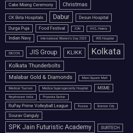
Christmas
Cake Mixing Ceremony
Dabur
CK Birla Hospitals
Desun Hospital
Durga Puja
Food Festival
ICAI
IHCL Hotels
Indian Navy
International Women's Day 2023
IRIS Hospital
Kolkata
JIS Group
KLIKK
ISKCON
Kolkata Thunderbolts
Malabar Gold & Diamonds
Mani Square Mall
MSME
Medical Tourism
Medica Superspeciality Hospital
Nephrocare India
Priyanka Sarkar
RuPay Prime Volleyball League
Russia
Science City
Sourav Ganguly
SPK Jain Futuristic Academy
SURTECH