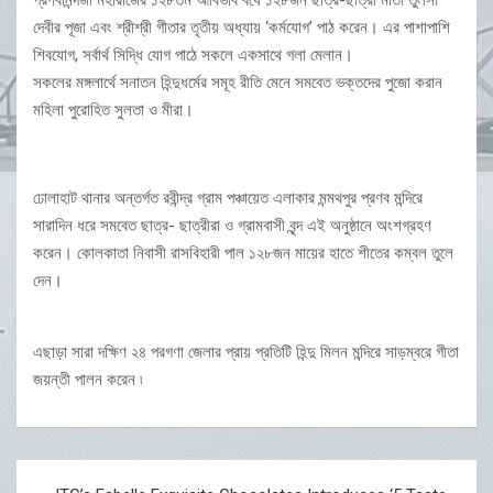
প্রণবানন্দজী মহারাজের ১২৮তম আবির্ভাব বর্ষে ১২৮জন ছাত্র-ছাত্রী মাতা তুলসী
দেবীর পূজা এবং শ্রীশ্রী গীতার তৃতীয় অধ্যায় ‘কর্মযোগ’ পাঠ করেন। এর পাশাপাশি
শিবযোগ, সর্বার্থ সিদ্ধি যোগ পাঠে সকলে একসাথে গলা মেলান।
সকলের মঙ্গলার্থে সনাতন হিন্দুধর্মের সমূহ রীতি মেনে সমবেত ভক্তদের পুজো করান
মহিলা পুরোহিত সুলতা ও মীরা।
ঢোলাহাট থানার অন্তর্গত রবীন্দ্র গ্রাম পঞ্চায়েত এলাকার মন্মথপুর প্রণব মন্দিরে
সারাদিন ধরে সমবেত ছাত্র- ছাত্রীরা ও গ্রামবাসী বৃন্দ এই অনুষ্ঠানে অংশগ্রহণ
করেন। কোলকাতা নিবাসী রাসবিহারী পাল ১২৮জন মায়ের হাতে শীতের কম্বল তুলে
দেন।
এছাড়া সারা দক্ষিণ ২৪ পরগণা জেলার প্রায় প্রতিটি হিন্দু মিলন মন্দিরে সাড়ম্বরে গীতা
জয়ন্তী পালন করেন ৷
Post