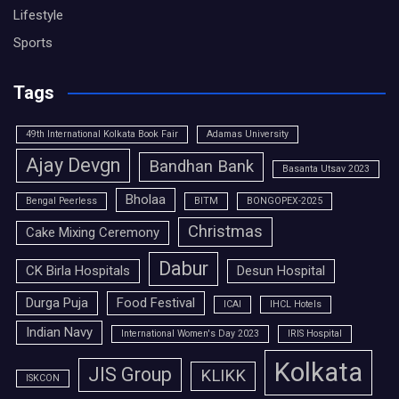
Lifestyle
Sports
Tags
49th International Kolkata Book Fair
Adamas University
Ajay Devgn
Bandhan Bank
Basanta Utsav 2023
Bholaa
Bengal Peerless
BITM
BONGOPEX-2025
Christmas
Cake Mixing Ceremony
Dabur
CK Birla Hospitals
Desun Hospital
Durga Puja
Food Festival
ICAI
IHCL Hotels
Indian Navy
International Women's Day 2023
IRIS Hospital
Kolkata
JIS Group
KLIKK
ISKCON