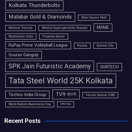
Kolkata Thunderbolts
Malabar Gold & Diamonds
Mani Square Mall
MSME
Medical Tourism
Medica Superspeciality Hospital
Nephrocare India
Priyanka Sarkar
RuPay Prime Volleyball League
Russia
Science City
Sourav Ganguly
SPK Jain Futuristic Academy
SURTECH
Tata Steel World 25K Kolkata
TV9 বাংলা
Techno India Group
Vikram Samvat 2080
World Autism Awareness Day
দক্ষিণেশ্বর
Recent Posts