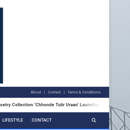
About
Contact
Terms & Conditions
lection ‘Chhonde Tulir Uraan’ Launched in Kolkata
LIFESTYLE
CONTACT