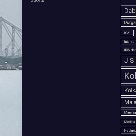
Sports
Dab
Durga
ICAI
Interna
IRIS Hos
JIS
Ko
Kolk
Mala
Mani Sq
Medica 
Nephroc