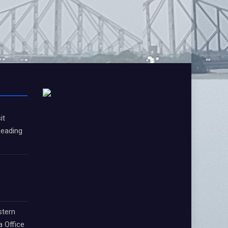
it
Leading
stern
a Office