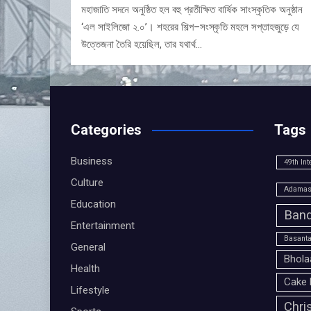
মহাজাতি সদনে অনুষ্ঠিত হল বহু প্রতীক্ষিত বার্ষিক সাংস্কৃতিক অনুষ্ঠান
‘এল সাইলিজো ২.০’। শহরের শিল্প–সংস্কৃতি মহলে সপ্তাহজুড়ে যে
উত্তেজনা তৈরি হয়েছিল, তার যথার্থ…
Categories
Tags
Business
49th Int
Culture
Adamas 
Education
Band
Entertainment
Basanta
General
Bhola
Health
Cake 
Lifestyle
Chri