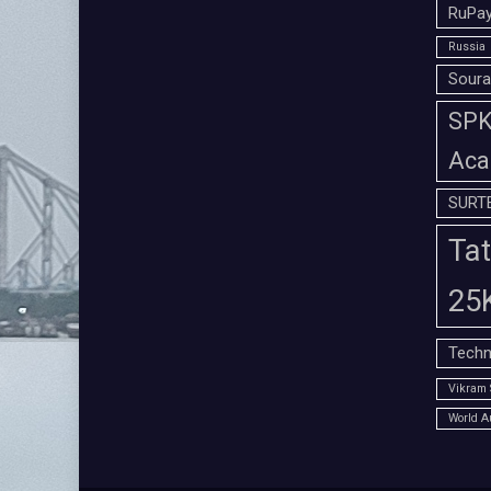
RuPay
Russia
Soura
SPK 
Aca
SURT
Tat
25
Techn
Vikram 
World A