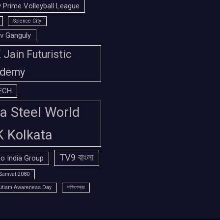
 Prime Volleyball League
Science City
v Ganguly
Jain Futuristic
demy
ECH
a Steel World
K Kolkata
TV9 বাংলা
o India Group
Samvat 2080
utism Awareness Day
দক্ষিণেশ্বর