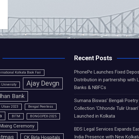
Recent Posts
PhonePe Launches Fixed Depos
ernational Kolkata Book Fair
Distribution in partnership with 
Ajay Devgn
University
Banks & NBFCs
han Bank
Sumana Biswas’ Bengali Poetry
 Utsav 2023
Bengal Peerless
Collection ‘Chhonde Tulir Uraan’
a
Launched in Kolkata
BITM
BONGOPEX-2025
Mixing Ceremony
BDS Legal Services Expands Ea
stmas
India Presence with New Kolkat
CK Birla Hospitals