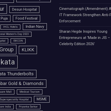
ur
Cinematograph (Amendment) A
Desun Hospital
IT Framework Strengthen Anti-P
 Puja
Food Festival
Enforcement
Indian Navy
IHCL Hotels
Sharan Hegde Inspires Young
tional Women's Day 2023
Entrepreneurs at ‘Made in JIS –
pital
ISKCON
Celebrity Edition 2026’
 Group
KLIKK
lkata
ata Thunderbolts
bar Gold & Diamonds
uare Mall
Medical Tourism
MSME
Superspeciality Hospital
are India
Priyanka Sarkar