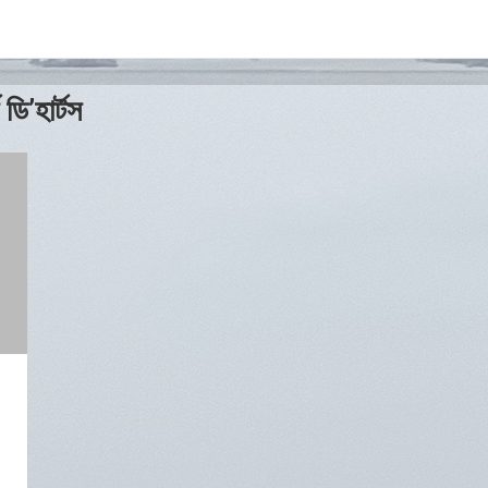
ডি’হার্টস