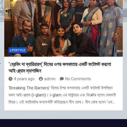
LIFESTYLE
‘ব্রেকিং দা ব্যারিয়ারস্’ থিমের ওপর কলকাতায় একটি ফটোশুট করলো
আই-গ্ল্যাম ম্যাগাজিন
4 years ago
admin
No Comments
‘Breaking The Barriers’ থিমের উপর কলকাতায় একটি ফটোশুট উপস্থিত
করল আই-গ্ল্যাম (i-glam)। i-glam এর ফাউন্ডার এবং ডিরেক্টর হলেন দেবযানী
মিত্র। এই ফটোশুটের কনসেপ্টটি বানিয়েছেন নীল ঘোষ। নীল ঘোষ হলেন ‘এম…