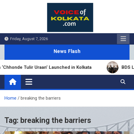
Skip
to
content
Friday, August 7, 2026
News Flash
hhonde Tulir Uraan’ Launched in Kolkata
BDS Lega
Home
breaking the barriers
Tag:
breaking the barriers