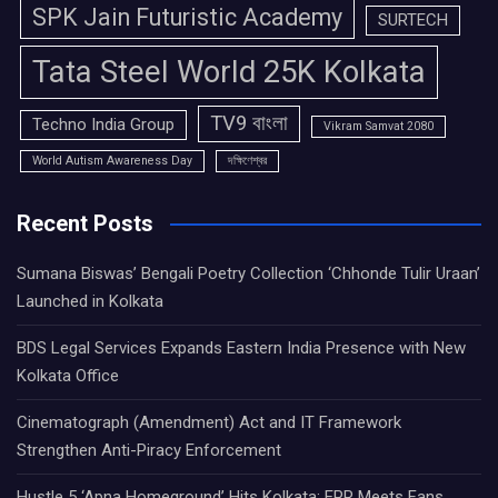
SPK Jain Futuristic Academy
SURTECH
Tata Steel World 25K Kolkata
TV9 বাংলা
Techno India Group
Vikram Samvat 2080
World Autism Awareness Day
দক্ষিণেশ্বর
Recent Posts
Sumana Biswas’ Bengali Poetry Collection ‘Chhonde Tulir Uraan’
Launched in Kolkata
BDS Legal Services Expands Eastern India Presence with New
Kolkata Office
Cinematograph (Amendment) Act and IT Framework
Strengthen Anti-Piracy Enforcement
Hustle 5 ‘Apna Homeground’ Hits Kolkata: EPR Meets Fans