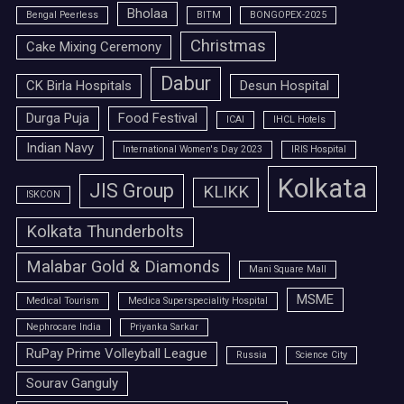
Bholaa
Bengal Peerless
BITM
BONGOPEX-2025
Christmas
Cake Mixing Ceremony
Dabur
CK Birla Hospitals
Desun Hospital
Durga Puja
Food Festival
ICAI
IHCL Hotels
Indian Navy
International Women's Day 2023
IRIS Hospital
Kolkata
JIS Group
KLIKK
ISKCON
Kolkata Thunderbolts
Malabar Gold & Diamonds
Mani Square Mall
MSME
Medical Tourism
Medica Superspeciality Hospital
Nephrocare India
Priyanka Sarkar
RuPay Prime Volleyball League
Russia
Science City
Sourav Ganguly