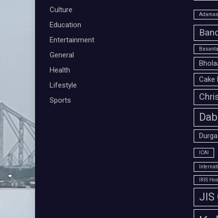
Culture
Adamas 
Education
Band
Entertainment
Basanta
General
Bhola
Health
Cake 
Lifestyle
Chri
Sports
Dab
Durga
ICAI
Interna
IRIS Hos
JIS