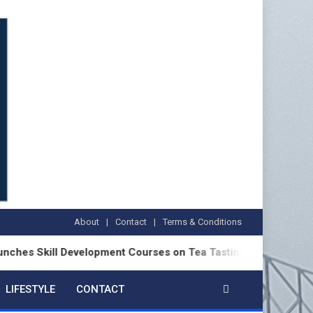
About
Contact
Terms & Conditions
ll Development Courses on Tea Tasting at Darjeeling Tea Rese
LIFESTYLE
CONTACT