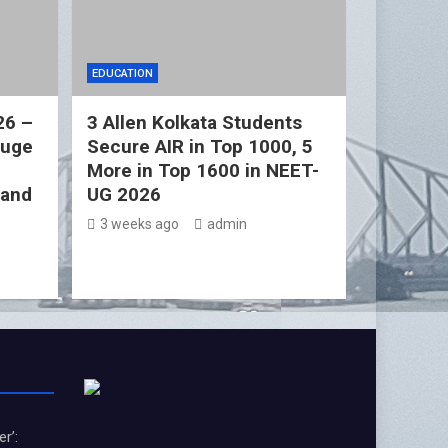
EDUCATION
26 –
3 Allen Kolkata Students
Huge
Secure AIR in Top 1000, 5
More in Top 1600 in NEET-
 and
UG 2026
3 weeks ago
admin
r’: