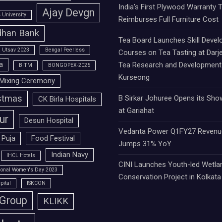
India’s First Plywood Warranty 
Ajay Devgn
University
Reimburses Full Furniture Cost
han Bank
Tea Board Launches Skill Deve
 Utsav 2023
Bengal Peerless
Courses on Tea Tasting at Darje
a
Tea Research and Development 
BITM
BONGOPEX-2025
Kurseong
Mixing Ceremony
stmas
B Sirkar Johuree Opens its Sh
CK Birla Hospitals
at Gariahat
ur
Desun Hospital
Vedanta Power Q1FY27 Revenu
 Puja
Food Festival
Jumps 31% YoY
Indian Navy
IHCL Hotels
CINI Launches Youth-led Wetla
tional Women's Day 2023
Conservation Project in Kolkata
pital
ISKCON
 Group
KLIKK