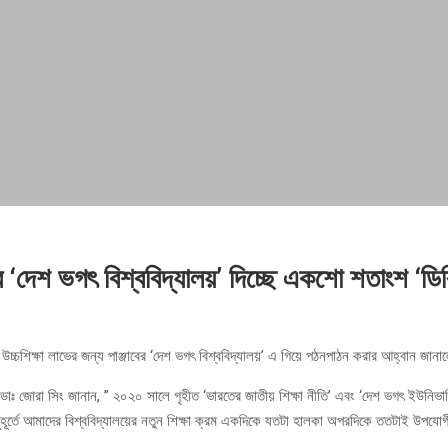
বের ‘দেশ ভগৎ বিশ্ববিদ্যালয়’ দিচ্ছে একশো শতাংশ ‘ড
উচ্চশিক্ষা লাভের জন্য পাঞ্জাবের ‘দেশ ভগৎ বিশ্ববিদ্যালয়’ এ গিয়ে পঠনপাঠন করার আহ্বান জানাল
জোরা সিং জানান, ” ২০২০ সালে গৃহীত ‘ভারতের জাতীয় শিক্ষা নীতি’ এবং ‘দেশ ভগৎ ইউনিভার্সিটি
ূর্তে আমাদের বিশ্ববিদ্যালয়ের নতুন শিক্ষা ক্রম একদিকে যতটা হালকা অপরদিকে ততটাই উপযো