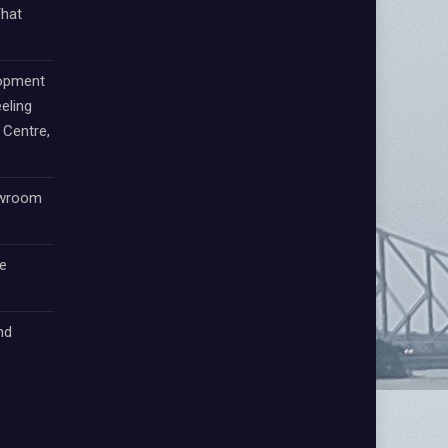
That
lopment
eling
Centre,
owroom
e
nd