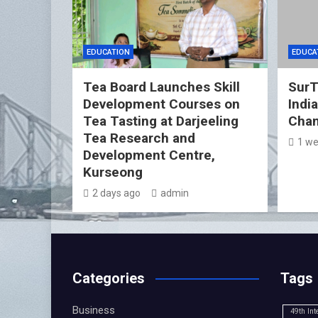
EDUCATION
EDUCA
Tea Board Launches Skill
SurT
Development Courses on
Indi
Tea Tasting at Darjeeling
Cham
Tea Research and
1 we
Development Centre,
Kurseong
2 days ago
admin
Categories
Tags
Business
49th Int