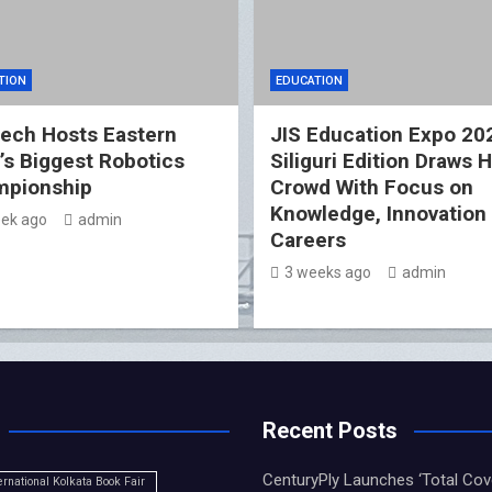
TION
EDUCATION
ech Hosts Eastern
JIS Education Expo 20
a’s Biggest Robotics
Siliguri Edition Draws 
pionship
Crowd With Focus on
Knowledge, Innovation
ek ago
admin
Careers
3 weeks ago
admin
Recent Posts
CenturyPly Launches ‘Total Cove
ernational Kolkata Book Fair