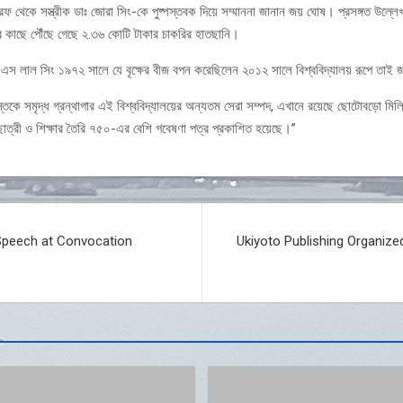
 থেকে সস্ত্রীক ডাঃ জোরা সিং-কে পুষ্পস্তবক দিয়ে সম্মাননা জানান জয় ঘোষ। প্রসঙ্গত উল্লেখ্
ের কাছে পৌঁছে গেছে ২.৩৬ কোটি টাকার চাকরির হাতছানি।
নানী এস লাল সিং ১৯৭২ সালে যে বৃক্ষের বীজ বপন করেছিলেন ২০১২ সালে বিশ্ববিদ্যালয় রূপে ত
্তকে সমৃদ্ধ গ্রন্থাগার এই বিশ্ববিদ্যালয়ের অন্যতম সেরা সম্পদ, এখানে রয়েছে ছোটোবড়ো মিলি
্রছাত্রী ও শিক্ষার তৈরি ৭৫০-এর বেশি গবেষণা পত্র প্রকাশিত হয়েছে।”
Speech at Convocation
Ukiyoto Publishing Organize