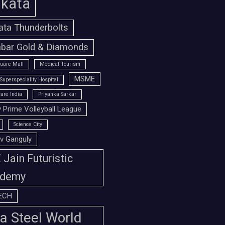
lkata
ata Thunderbolts
bar Gold & Diamonds
uare Mall
Medical Tourism
MSME
Superspeciality Hospital
are India
Priyanka Sarkar
 Prime Volleyball League
Science City
v Ganguly
Jain Futuristic
demy
ECH
a Steel World