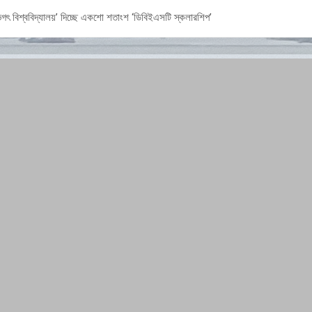
শ ভগৎ বিশ্ববিদ্যালয়’ দিচ্ছে একশো শতাংশ ‘ডিবিইএসটি স্কলারশিপ’