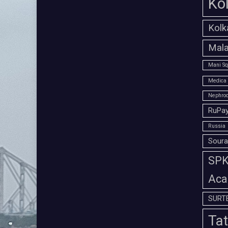
Ko
Kolk
Mala
Mani Sq
Medica 
Nephroc
RuPay
Russia
Soura
SPK 
Aca
SURT
Tat