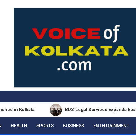
olkata
BDS Legal Services Expands Eastern India 
N
HEALTH
SPORTS
BUSINESS
ENTERTAINMENT