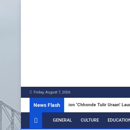
Skip
to
content
Friday, August 7, 2026
News Flash
Bengali Poetry Collection ‘Chhonde Tulir Uraan’ Launched in K
GENERAL
CULTURE
EDUCATIO