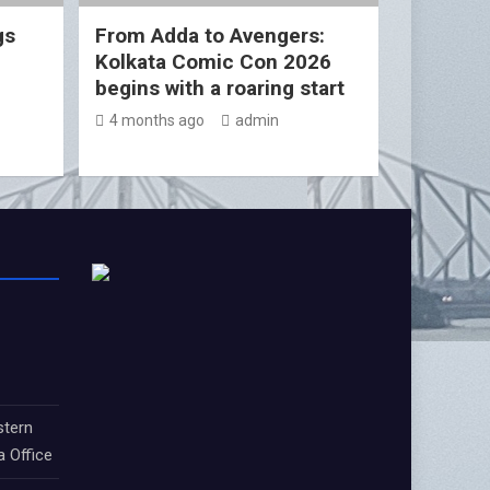
gs
From Adda to Avengers:
Kolkata Comic Con 2026
begins with a roaring start
4 months ago
admin
stern
a Office