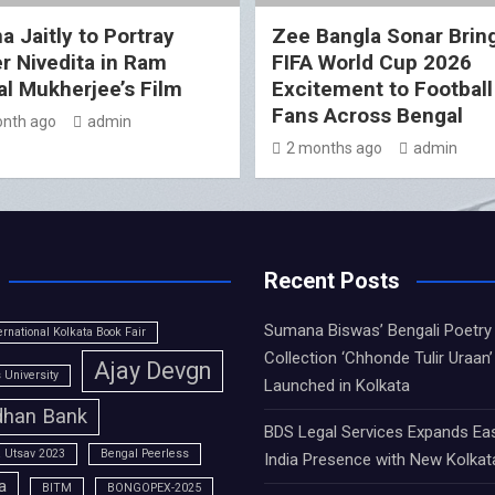
a Jaitly to Portray
Zee Bangla Sonar Brin
er Nivedita in Ram
FIFA World Cup 2026
l Mukherjee’s Film
Excitement to Football
Fans Across Bengal
nth ago
admin
2 months ago
admin
Recent Posts
Sumana Biswas’ Bengali Poetry
ernational Kolkata Book Fair
Collection ‘Chhonde Tulir Uraan’
Ajay Devgn
University
Launched in Kolkata
han Bank
BDS Legal Services Expands Ea
 Utsav 2023
Bengal Peerless
India Presence with New Kolkat
a
BITM
BONGOPEX-2025