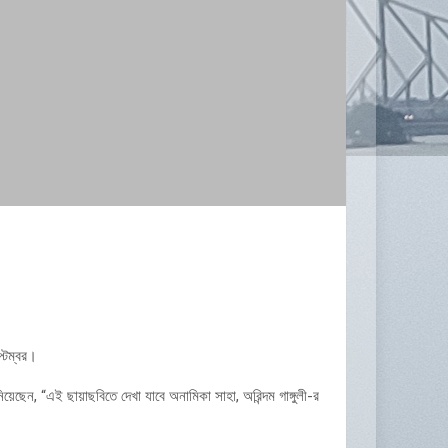
্টেম্বর।
য়েছেন, “এই ছায়াছবিতে দেখা যাবে অনামিকা সাহা, অরিন্দম গাঙ্গুলী-র