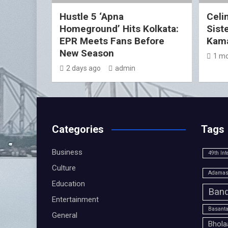
Hustle 5 ‘Apna
Celin
Homeground’ Hits Kolkata:
Sist
EPR Meets Fans Before
Kama
New Season
1 mo
2 days ago
admin
Categories
Tags
Business
49th Int
Culture
Adamas 
Education
Band
Entertainment
Basanta
General
Bhola