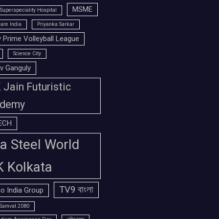
MSME
Superspeciality Hospital
are India
Priyanka Sarkar
 Prime Volleyball League
Science City
v Ganguly
Jain Futuristic
demy
ECH
a Steel World
K Kolkata
TV9 বাংলা
o India Group
Samvat 2080