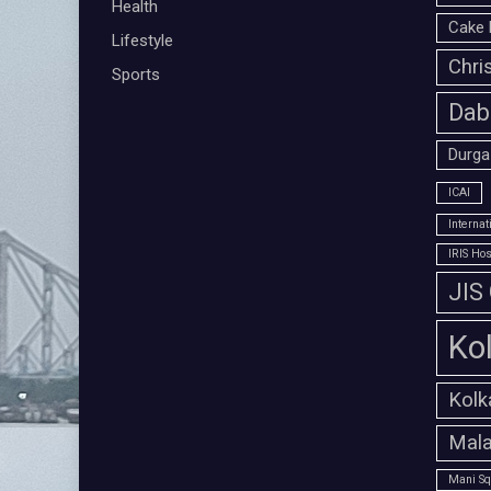
Health
Cake 
Lifestyle
Chri
Sports
Dab
Durga
ICAI
Interna
IRIS Hos
JIS
Ko
Kolk
Mala
Mani Sq