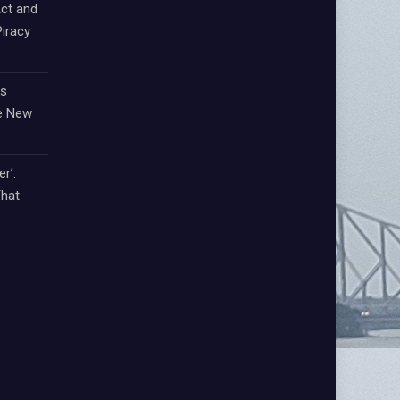
ct and
iracy
ts
e New
r’:
That