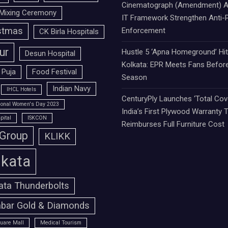
Cinematograph (Amendment) A
Mixing Ceremony
IT Framework Strengthen Anti-P
stmas
Enforcement
CK Birla Hospitals
ur
Hustle 5 ‘Apna Homeground’ Hi
Desun Hospital
Kolkata: EPR Meets Fans Befor
 Puja
Food Festival
Season
Indian Navy
IHCL Hotels
CenturyPly Launches ‘Total Cove
tional Women's Day 2023
India’s First Plywood Warranty 
pital
ISKCON
Reimburses Full Furniture Cost
 Group
KLIKK
lkata
ata Thunderbolts
bar Gold & Diamonds
uare Mall
Medical Tourism