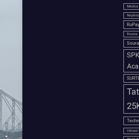
Medica 
Nephroc
RuPay
Russia
Soura
SPK 
Aca
SURT
Tat
25
Techn
Vikram 