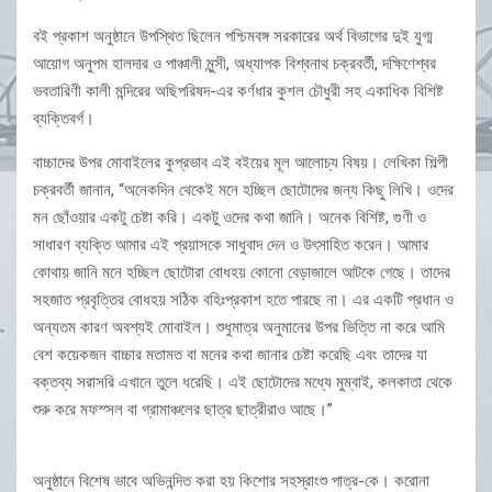
বই প্রকাশ অনুষ্ঠানে উপস্থিত ছিলেন পশ্চিমবঙ্গ সরকারের অর্থ বিভাগের দুই যুগ্ম
আয়োগ অনুপম হালদার ও পাঞ্চালী মুন্সী, অধ্যাপক বিশ্বনাথ চক্রবর্তী, দক্ষিণেশ্বর
ভবতারিণী কালী মন্দিরের অছিপরিষদ-এর কর্ণধার কুশল চৌধুরী সহ একাধিক বিশিষ্ট
ব্যক্তিবর্গ।
বাচ্চাদের উপর মোবাইলের কুপ্রভাব এই বইয়ের মূল আলোচ্য বিষয়। লেখিকা শিল্পী
চক্রবর্তী জানান, “অনেকদিন থেকেই মনে হচ্ছিল ছোটোদের জন্য কিছু লিখি। ওদের
মন ছোঁওয়ার একটু চেষ্টা করি। একটু ওদের কথা জানি। অনেক বিশিষ্ট, গুণী ও
সাধারণ ব্যক্তি আমার এই প্রয়াসকে সাধুবাদ দেন ও উৎসাহিত করেন। আমার
কোথায় জানি মনে হচ্ছিল ছোটোরা বোধহয় কোনো বেড়াজালে আটকে গেছে। তাদের
সহজাত প্রবৃত্তির বোধহয় সঠিক বহিঃপ্রকাশ হতে পারছে না। এর একটি প্রধান ও
অন্যতম কারণ অবশ্যই মোবাইল। শুধুমাত্র অনুমানের উপর ভিত্তি না করে আমি
বেশ কয়েকজন বাচ্চার মতামত বা মনের কথা জানার চেষ্টা করেছি এবং তাদের যা
বক্তব্য সরাসরি এখানে তুলে ধরেছি। এই ছোটোদের মধ্যে মুম্বাই, কলকাতা থেকে
শুরু করে মফস্সল বা গ্রামাঞ্চলের ছাত্র ছাত্রীরাও আছে।”
অনুষ্ঠানে বিশেষ ভাবে অভিনন্দিত করা হয় কিশোর সহস্রাংশু পাত্র-কে। করোনা