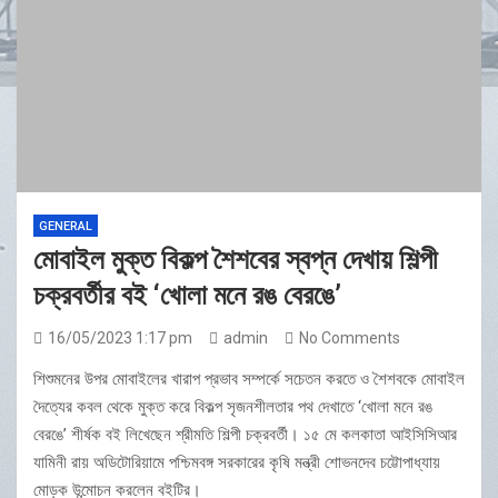
GENERAL
মোবাইল মুক্ত বিকল্প শৈশবের স্বপ্ন দেখায় শিল্পী
চক্রবর্তীর বই ‘খোলা মনে রঙ বেরঙে’
16/05/2023 1:17 pm
admin
No Comments
শিশুমনের উপর মোবাইলের খারাপ প্রভাব সম্পর্কে সচেতন করতে ও শৈশবকে মোবাইল
দৈত্যের কবল থেকে মুক্ত করে বিকল্প সৃজনশীলতার পথ দেখাতে ‘খোলা মনে রঙ
বেরঙে’ শীর্ষক বই লিখেছেন শ্রীমতি শিল্পী চক্রবর্তী। ১৫ মে কলকাতা আইসিসিআর
যামিনী রায় অডিটোরিয়ামে পশ্চিমবঙ্গ সরকারের কৃষি মন্ত্রী শোভনদেব চট্টোপাধ্যায়
মোড়ক উন্মোচন করলেন বইটির।