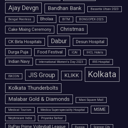
Ajay Devgn
Bandhan Bank
Basanta Utsav 2023
Bholaa
Bengal Peerless
BITM
BONGOPEX-2025
Christmas
Cake Mixing Ceremony
Dabur
CK Birla Hospitals
Desun Hospital
Durga Puja
Food Festival
ICAI
IHCL Hotels
Indian Navy
International Women's Day 2023
IRIS Hospital
Kolkata
JIS Group
KLIKK
ISKCON
Kolkata Thunderbolts
Malabar Gold & Diamonds
Mani Square Mall
MSME
Medical Tourism
Medica Superspeciality Hospital
Nephrocare India
Priyanka Sarkar
RuPay Prime Volleyball League
Russia
Science City