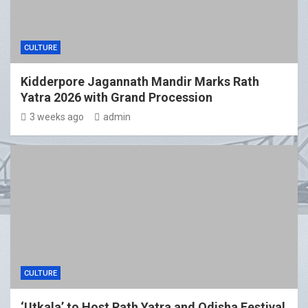
CULTURE
Kidderpore Jagannath Mandir Marks Rath
Yatra 2026 with Grand Procession
3 weeks ago
admin
CULTURE
‘Utkala’ to Host Rath Yatra and Odisha Festival