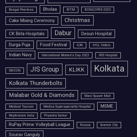
Bholaa
Bengal Peerless
BITM
BONGOPEX-2025
Christmas
Cake Mixing Ceremony
Dabur
CK Birla Hospitals
Desun Hospital
Durga Puja
Food Festival
ICAI
IHCL Hotels
Indian Navy
International Women's Day 2023
IRIS Hospital
Kolkata
JIS Group
KLIKK
ISKCON
Kolkata Thunderbolts
Malabar Gold & Diamonds
Mani Square Mall
MSME
Medical Tourism
Medica Superspeciality Hospital
Nephrocare India
Priyanka Sarkar
RuPay Prime Volleyball League
Russia
Science City
Sourav Ganguly