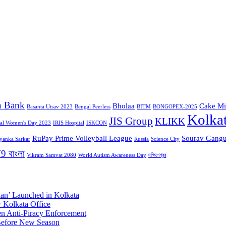
n Bank
Bholaa
Cake Mi
Basanta Utsav 2023
Bengal Peerless
BITM
BONGOPEX-2025
Kolka
JIS Group
KLIKK
nal Women's Day 2023
IRIS Hospital
ISKCON
RuPay Prime Volleyball League
Sourav Gangu
iyanka Sarkar
Russia
Science City
9 বাংলা
Vikram Samvat 2080
World Autism Awareness Day
দক্ষিণেশ্বর
aan’ Launched in Kolkata
 Kolkata Office
n Anti-Piracy Enforcement
Before New Season