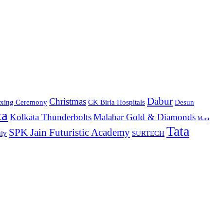
Dabur
Christmas
xing Ceremony
CK Birla Hospitals
Desun
ta
Kolkata Thunderbolts
Malabar Gold & Diamonds
Mani
Tata
SPK Jain Futuristic Academy
ly
SURTECH