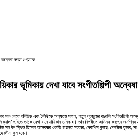
ী অন্বেষা দত্ত গুপ্তকে
িকার ভূমিকায় দেখা যাবে সংগীতশিল্পী অন্বেষা
ারেগামার মঞ্চ থেকে বলিউড এবং টলিউডে অন্যতম সফল, নতুন প্রজন্মের বাঙালি সংগীতশিল্পী
যাল’ ছবিতে তাকে দেখা যাবে নায়িকার ভূমিকায়। তার বিপরীতে অভিনয় করছেন জনপ্রিয় মড
সহ উপস্থিত ছিলেন অন্বেষার গুরুজি জয়ন্ত সরকার, দেবাশিস কুমার, দেবলীনা কুমার, সংগীতশিল
দেবলীনা কুমারকে।