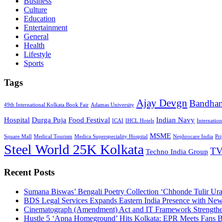
Business
Culture
Education
Entertainment
General
Health
Lifestyle
Sports
Tags
Ajay Devgn
Bandha
49th International Kolkata Book Fair
Adamas University
Hospital
Durga Puja
Food Festival
Indian Navy
ICAI
IHCL Hotels
Internatio
MSME
Square Mall
Medical Tourism
Medica Superspeciality Hospital
Nephrocare India
Pr
Steel World 25K Kolkata
TV
Techno India Group
Recent Posts
Sumana Biswas’ Bengali Poetry Collection ‘Chhonde Tulir Ur
BDS Legal Services Expands Eastern India Presence with New
Cinematograph (Amendment) Act and IT Framework Strengthe
Hustle 5 ‘Apna Homeground’ Hits Kolkata: EPR Meets Fans 