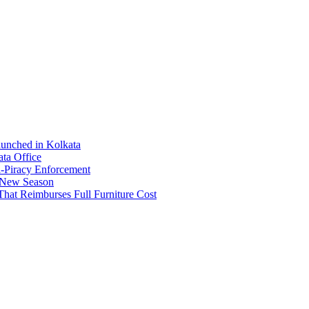
aunched in Kolkata
ta Office
-Piracy Enforcement
 New Season
That Reimburses Full Furniture Cost