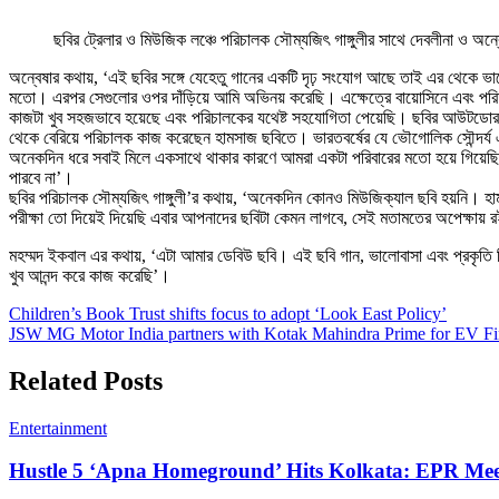
ছবির ট্রেলার ও মিউজিক লঞ্চে পরিচালক সৌম্যজিৎ গাঙ্গুলীর সাথে দেবলীনা ও অন্ব
অন্বেষার কথায়, ‘এই ছবির সঙ্গে যেহেতু গানের একটি দৃঢ় সংযোগ আছে তাই এর থেকে 
মতো। এরপর সেগুলোর ওপর দাঁড়িয়ে আমি অভিনয় করেছি। এক্ষেত্রে বায়োসিনে এবং পর
কাজটা খুব সহজভাবে হয়েছে এবং পরিচালকের যথেষ্ট সহযোগিতা পেয়েছি। ছবির আউটডোর 
থেকে বেরিয়ে পরিচালক কাজ করেছেন হামসাজ ছবিতে। ভারতবর্ষের যে ভৌগোলিক সৌন্দর্য 
অনেকদিন ধরে সবাই মিলে একসাথে থাকার কারণে আমরা একটা পরিবারের মতো হয়ে গিয়েছিল
পারবে না’।
ছবির পরিচালক সৌম্যজিৎ গাঙ্গুলী’র কথায়, ‘অনেকদিন কোনও মিউজিক্যাল ছবি হয়নি। হা
পরীক্ষা তো দিয়েই দিয়েছি এবার আপনাদের ছবিটা কেমন লাগবে, সেই মতামতের অপেক্ষায় র
মহম্মদ ইকবাল এর কথায়, ‘এটা আমার ডেবিউ ছবি। এই ছবি গান, ভালোবাসা এবং প্রকৃত
খুব আনন্দ করে কাজ করেছি’।
Post
Children’s Book Trust shifts focus to adopt ‘Look East Policy’
JSW MG Motor India partners with Kotak Mahindra Prime for EV F
navigation
Related Posts
Entertainment
Hustle 5 ‘Apna Homeground’ Hits Kolkata: EPR Mee