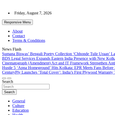
Skip
to
Friday, August 7, 2026
content
Responsive Menu
About
Contact
Terms & Conditions
News Flash
Sumana Biswas’ Bengali Poetry Collection ‘Chhonde Tulir Uraan’ L
BDS Legal Services Expands Eastern India Presence with New Kolka
Cinematograph (Amendment) Act and IT Framework Strengthen Anti
Hustle 5 ‘Apna Homeground’ Hits Kolkata: EPR Meets Fans Before
CenturyPly Launches ‘Total Cover’: India’s First Plywood Warranty 
Search
Search
General
Culture
Education
Health