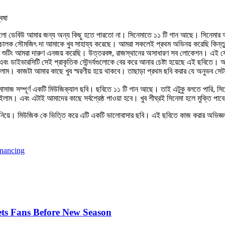
েষা
ভালো ডেবিউ আমার জন্য অন্য কিছু হতে পারতো না। সিনেমাতে ১১ টি গান আছে। সিনেমার আ
িচালক সৌমজিৎ দা আমাকে খুব সাহায্য করেছে। আমরা সকলেই প্রথম অভিনয় করেছি কিন্তু 
শুটিং আমরা দারুণ এনজয় করেছি। উত্তরবঙ্গ, রাজস্থানের অসাধারণ সব লোকেশন। এই যে 
এবং ডাইভারসিটি সেই প্রাকৃতিক সৌন্দর্যগুলোকে বের করে আনার চেষ্টা হয়েছে এই ছবিতে
াম। কাজটা আমার কাছে খুব স্মরণীয় হয়ে থাকবে। তাছাড়া প্রথম ছবি করার যে অনুভব সে
মাসাজ সম্পূর্ণ একটি মিউজিক্যাল ছবি। ছবিতে ১১ টি গান আছে। তাই এটুকু বলতে পারি, সি
ইলাম। এবং এটাই আমাদের কাছে সর্বশ্রেষ্ঠ পাওয়া হবে। খুব শীঘ্রই সিনেমা হলে মুক্তি পা
ি নিয়ে। মিউজিক কে ভিত্তি করে এটি একটি ভালোবাসার ছবি। এই ছবিতে কাজ করার অভিজ
inancing
ts Fans Before New Season