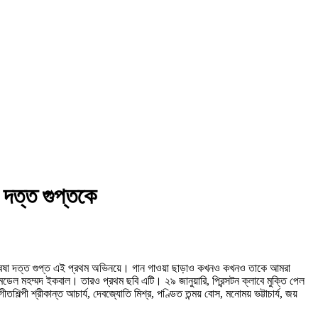
 দত্ত গুপ্তকে
 অন্বেষা দত্ত গুপ্ত এই প্রথম অভিনয়ে। গান গাওয়া ছাড়াও কখনও কখনও তাকে আমরা
েল মহম্মদ ইকবাল। তারও প্রথম ছবি এটি। ২৯ জানুয়ারি, প্রিন্সটন ক্লাবে মুক্তি পেল
্পী শ্রীকান্ত আচার্য, দেবজ্যোতি মিশ্র, পণ্ডিত তন্ময় বোস, মনোময় ভট্টাচার্য, জয়