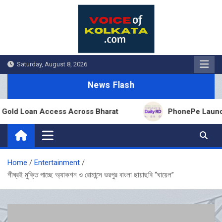
Skip
to
content
Saturday, August 8, 2026
News Flash
ld Loan Access Across Bharat
PhonePe Launches F
Home
Entertainment
শীঘ্রই মুক্তি পাচ্ছে অ্যাকশন ও রোমান্সে ভরপুর বাংলা ছায়াছবি “ঘায়েল”