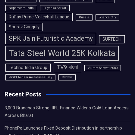
Nephrocare India
Priyanka Sarkar
RuPay Prime Volleyball League
Russia
Science City
Sourav Ganguly
SPK Jain Futuristic Academy
SURTECH
Tata Steel World 25K Kolkata
TV9 বাংলা
Techno India Group
Vikram Samvat 2080
World Autism Awareness Day
দক্ষিণেশ্বর
Recent Posts
3,000 Branches Strong: IIFL Finance Widens Gold Loan Access
Across Bharat
PhonePe Launches Fixed Deposit Distribution in partnership