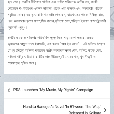
হয়ে গেল। গানটির গীতিকার সৌমিক এবং সঙ্গীত পরিচালক অসীম রায়, গানটি
গেয়েছেন বাংলাদেশের একজন নামকরা গায়ক ওমর ফারুক,এবং কলকাতার গায়িকা
মধুমিতা ঘোষ। এছাড়াও বাকি গান গুলি গেয়েছেন, ঝাড়খণ্ডের গায়ক নির্মাল্য রাজ,
এবং কলকাতার কুমার পলাশ,পিউ গায়েন,সুমিত্রা সোম,শরিফুল ইসলাম বাউল,ইন্দ্রানী
ব্যানার্জী প্রমুখ।
গল্পটির নায়ক ও নায়িকার পারিবারিক দ্বন্দ্ব নিয়ে গড়ে তোলা হয়েছে, রয়েছে
অ্যাকশন,রোমান্স সাথে ট্রাজেডি, এক কথায় “অল ইন ওয়ান”। এই ছবিতে উল্লেখ
যোগ্য চরিত্রে অভিনয় করেছেন সঞ্জীব সরকার,সান্ত্বনা বোস, অমিত, নায়ক সৌর,
নায়িকা ঋদ্ধি ও রিয়া। ছবিটির কাজ ইতিমধ্যেই শেষের পথে, খুব শীঘ্রই তা
প্রেক্ষাগৃহে মুক্তি পাবে।
Post
IPRS Launches “My Music, My Rights” Campaign
navigation
Nandita Banerjee’s Novel ‘In B’tween: The Wisp’
Released in Kolkata