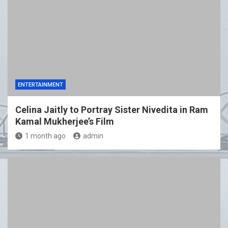
ENTERTAINMENT
Celina Jaitly to Portray Sister Nivedita in Ram
Kamal Mukherjee’s Film
1 month ago
admin