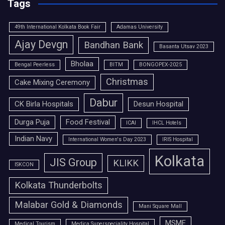
Tags
49th International Kolkata Book Fair
Adamas University
Ajay Devgn
Bandhan Bank
Basanta Utsav 2023
Bholaa
Bengal Peerless
BITM
BONGOPEX-2025
Christmas
Cake Mixing Ceremony
Dabur
CK Birla Hospitals
Desun Hospital
Durga Puja
Food Festival
ICAI
IHCL Hotels
Indian Navy
International Women's Day 2023
IRIS Hospital
Kolkata
JIS Group
KLIKK
ISKCON
Kolkata Thunderbolts
Malabar Gold & Diamonds
Mani Square Mall
MSME
Medical Tourism
Medica Superspeciality Hospital