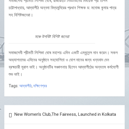
সমাজসেবী শ্রীমতী লিপিকা ঘোষ, রাজারহাট নিউটাউনের বিধায়ক শ্রী তাপস
চট্টোপাধ্যায়, আদ্যাপীঠ অন্নদা বিদ্যমন্দিরের প্রধান শিক্ষক ড: মনোজ কুমার পাত্র
সহ বিশিষ্টজনেরা।
মঞ্চে উপবিষ্ট বিশিষ্ট জনেরা
সমাজসেবী শ্রীমতী লিপিকা ঘোষ মহাশয় এদিন একটি এম্বুলেন্স দান করেন। সকল
অভ্যাগতদের এদিনের অনুষ্ঠানে সহযোগিতা ও যোগ দানের জন্য ধন্যবাদ দেন
ব্রহ্মচারী মুরাল ভাই। অনুষ্ঠানটির সঞ্চালনায় ছিলেন আদ্যাপীঠের অন্যতম কর্মযোগী
শুভ ভাই।
Tags:
আদ্যাপীঠ
,
দক্ষিণেশ্বর
Post
New Women’s Club,The Faireess, Launched in Kolkata
navigation