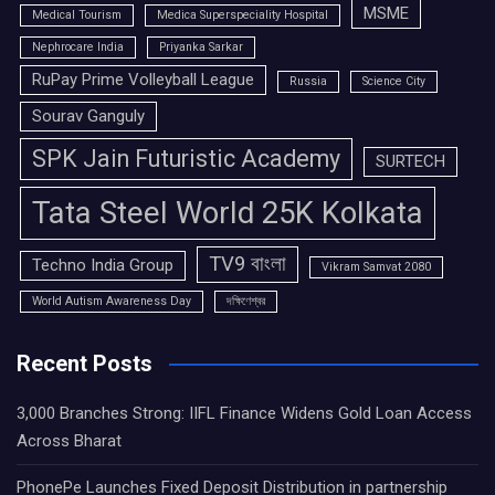
MSME
Medical Tourism
Medica Superspeciality Hospital
Nephrocare India
Priyanka Sarkar
RuPay Prime Volleyball League
Russia
Science City
Sourav Ganguly
SPK Jain Futuristic Academy
SURTECH
Tata Steel World 25K Kolkata
TV9 বাংলা
Techno India Group
Vikram Samvat 2080
World Autism Awareness Day
দক্ষিণেশ্বর
Recent Posts
3,000 Branches Strong: IIFL Finance Widens Gold Loan Access
Across Bharat
PhonePe Launches Fixed Deposit Distribution in partnership