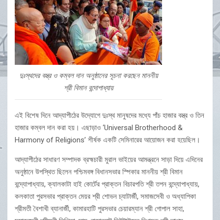
দুঃস্থদের বস্ত্র ও কম্বল দান অনুষ্ঠানের সূচনা করছেন মাননীয়
শ্রী বিমান বন্দোপাধ্যায়
এই বিশেষ দিনে আদ্যাপীঠের উদ্যোগে দুঃস্থ মানুষদের মধ্যে পাঁচ হাজার বস্ত্র ও তিন
হাজার কম্বল দান করা হয়। এছাড়াও ‘Universal Brotherhood &
Harmony of Religions’ শীর্ষক একটি সেমিনারের আয়োজন করা হয়েছিল।
আদ্যাপীঠের সাধারণ সম্পাদক ব্রহ্মচারী মুরাল ভাইয়ের আমন্ত্রনে সাড়া দিয়ে এদিনের
অনুষ্ঠানে উপস্থিত ছিলেন পশ্চিমবঙ্গ বিধানসভার স্পিকার মাননীয় শ্রী বিমান
বন্দ্যোপাধ্যায়, ক্যালকাটা হাই কোর্টের প্রাক্তন বিচারপতি শ্রী তপন বন্দ্যোপাধ্যায়,
কলকাতা পুরসভার প্রাক্তন মেয়র শ্রী শোভন চ্যাটার্জী, সমাজসেবী ও অধ্যাপিকা
শ্রীমতী বৈশাখী ব্যানার্জী, কামারহাটি পুরসভার চেয়ারম্যান শ্রী গোপাল সাহা,