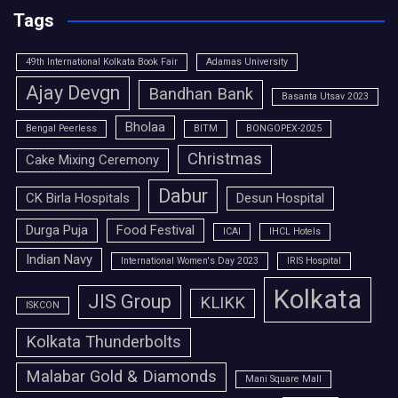
Tags
49th International Kolkata Book Fair
Adamas University
Ajay Devgn
Bandhan Bank
Basanta Utsav 2023
Bholaa
Bengal Peerless
BITM
BONGOPEX-2025
Christmas
Cake Mixing Ceremony
Dabur
CK Birla Hospitals
Desun Hospital
Durga Puja
Food Festival
ICAI
IHCL Hotels
Indian Navy
International Women's Day 2023
IRIS Hospital
Kolkata
JIS Group
KLIKK
ISKCON
Kolkata Thunderbolts
Malabar Gold & Diamonds
Mani Square Mall