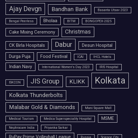
Ajay Devgn
Bandhan Bank
Basanta Utsav 2023
Bholaa
Bengal Peerless
BITM
BONGOPEX-2025
Christmas
Cake Mixing Ceremony
Dabur
CK Birla Hospitals
Desun Hospital
Durga Puja
Food Festival
ICAI
IHCL Hotels
Indian Navy
International Women's Day 2023
IRIS Hospital
Kolkata
JIS Group
KLIKK
ISKCON
Kolkata Thunderbolts
Malabar Gold & Diamonds
Mani Square Mall
MSME
Medical Tourism
Medica Superspeciality Hospital
Nephrocare India
Priyanka Sarkar
RuPay Prime Volleyball League
Russia
Science City